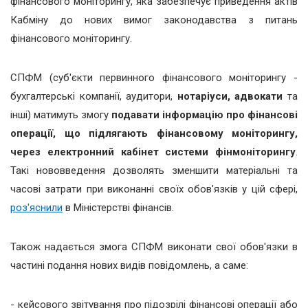
фінансового моніторингу, яка забезпечує приведення актів
Кабміну до нових вимог законодавства з питань
фінансового моніторингу.
СПФМ (суб'єкти первинного фінансового моніторингу -
бухгалтерські компанії, аудитори,
нотаріуси, адвокати
та
інші) матимуть змогу
подавати інформацію про фінансові
операції, що підлягають фінансовому моніторингу,
через електронний кабінет системи фінмоніторингу
.
Такі нововведення дозволять зменшити матеріальні та
часові затрати при виконанні своїх обов'язків у цій сфері,
роз'яснили
в Міністерстві фінансів.
Також надається змога СПФМ виконати свої обов'язки в
частині подання нових видів повідомлень, а саме:
- кейсового звітування про підозрілі фінансові операції або