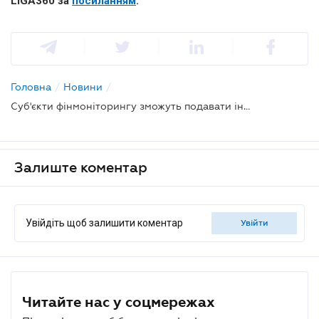
LIGA360
за
посиланням
.
Головна
/
Новини
/
Суб'єкти фінмоніторингу зможуть подавати інформацію про фінансові операції через е-кабінет
Залиште коментар
Увійдіть щоб залишити коментар
увійти
Читайте нас у соцмережах