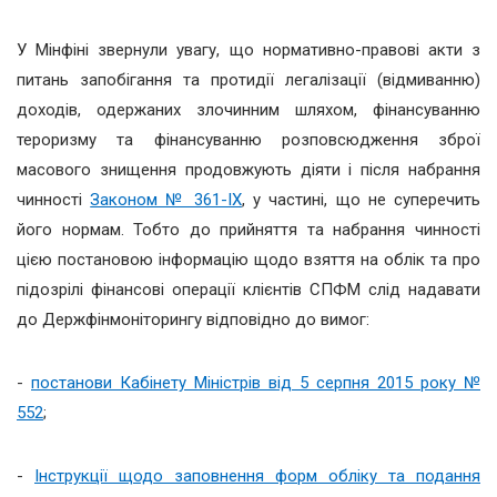
У Мінфіні звернули увагу, що нормативно-правові акти з
питань запобігання та протидії легалізації (відмиванню)
доходів, одержаних злочинним шляхом, фінансуванню
тероризму та фінансуванню розповсюдження зброї
масового знищення продовжують діяти і після набрання
чинності
Законом № 361-IX
, у частині, що не суперечить
його нормам. Тобто до прийняття та набрання чинності
цією постановою інформацію щодо взяття на облік та про
підозрілі фінансові операції клієнтів СПФМ слід надавати
до Держфінмоніторингу відповідно до вимог:
-
постанови Кабінету Міністрів від 5 серпня 2015 року №
552
;
-
Інструкції щодо заповнення форм обліку та подання