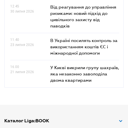
12.45
Від реагування до управління
30 липня 2026
ризиками: новий підхід до
цивільного захисту від
паводків
11.40
В Україні посилять контроль за
23 липня 2026
використанням коштів ЄС і
міжнародної допомоги
16.00
У Києві викрили групу шахраїв,
21 липня 2026
яка незаконно заволоділа
двома квартирами
Каталог Liga:BOOK