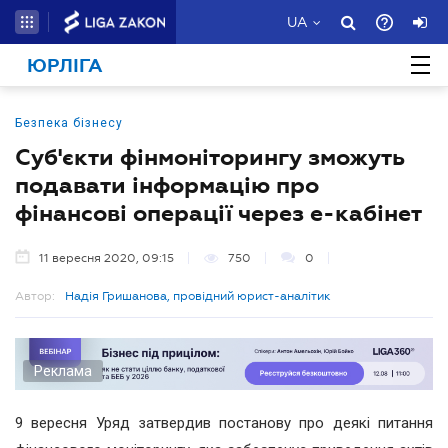
UA
ЮРЛІГА
Безпека бізнесу
Суб'єкти фінмоніторингу зможуть
подавати інформацію про
фінансові операції через е-кабінет
11 вересня 2020, 09:15
750
0
Автор:
Надія Гришанова, провідний юрист-аналітик
Реклама
9 вересня Уряд затвердив постанову про деякі питання