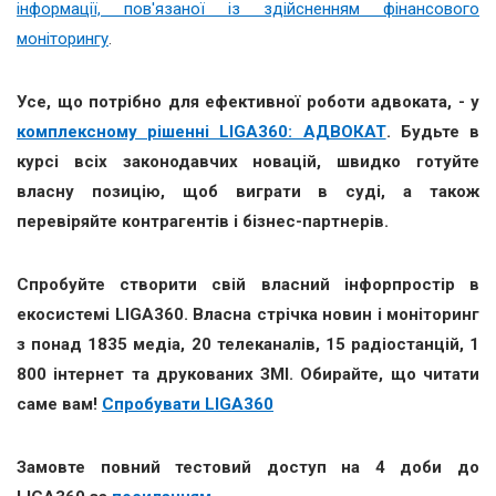
інформації, пов'язаної із здійсненням фінансового
моніторингу
.
Усе
,
що потрібно для ефективної роботи адвоката
,
- у
комплексному рішенні LIGA360: АДВОКАТ
. Будьте в
курсі всіх законодавчих новацій, швидко готуйте
власну позицію
,
щоб виграти в суді, а також
перевіряйте контрагентів і бізнес-партнерів
.
Спробуйте створити свій власний інфорпростір в
екосистемі LIGA360. Власна стрічка новин і моніторинг
з понад 1835 медіа, 20 телеканалів, 15 радіостанцій, 1
800 інтернет та друкованих ЗМІ. Обирайте, що читати
саме вам!
Спробувати LIGA360
Замовте повний тестовий доступ на 4 доби до