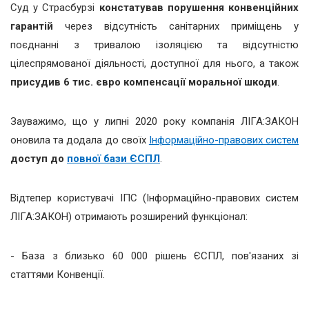
Суд у Страсбурзі
констатував порушення конвенційних
гарантій
через відсутність санітарних приміщень у
поєднанні з тривалою ізоляцією та відсутністю
цілеспрямованої діяльності, доступної для нього, а також
присудив 6 тис. євро компенсації моральної шкоди
.
Зауважимо, що
у липні 2020 року компанія ЛІГА:ЗАКОН
оновила та додала до своїх
Інформаційно-правових систем
доступ до
повної бази ЄСПЛ
.
Відтепер користувачі ІПС (Інформаційно-правових систем
ЛІГА:ЗАКОН) отримають розширений функціонал:
- База з близько 60 000 рішень ЄСПЛ, пов'язаних зі
статтями Конвенції.