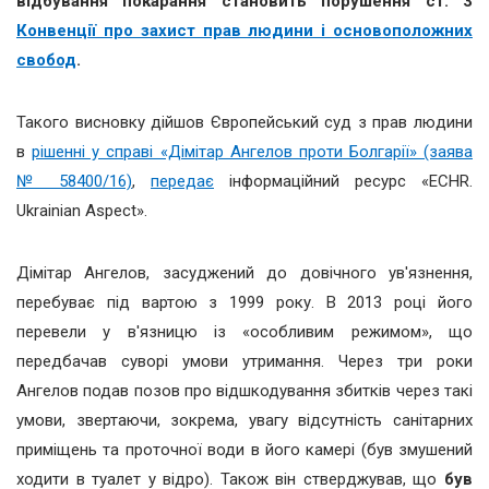
відбування покарання становить порушення ст. 3
Конвенції про захист прав людини і основоположних
свобод
.
Такого висновку дійшов Європейський суд з прав людини
в
рішенні у справі «Дімітар Ангелов проти Болгарії» (заява
№ 58400/16)
,
передає
інформаційний ресурс «ECHR.
Ukrainian Aspect».
Дімітар Ангелов, засуджений до довічного ув'язнення,
перебуває під вартою з 1999 року. В 2013 році його
перевели у в'язницю із «особливим режимом», що
передбачав суворі умови утримання. Через три роки
Ангелов подав позов про відшкодування збитків через такі
умови, звертаючи, зокрема, увагу відсутність санітарних
приміщень та проточної води в його камері (був змушений
ходити в туалет у відро). Також він стверджував, що
був