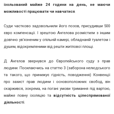
ізольований майже 24 години на день, не маючи
можливості працювати чи навчатися
.
Суди частково задовольнили його позов, присудивши 500
євро компенсації. І зрештою Ангелова розмістили з іншим
довічно ув'язненим у спільній камері, обладнаній туалетом і
душем, відокремленими від решти житлової площі.
Д. Ангелов звернувся до Європейського суду з прав
людини. Посилаючись на статтю 3 (заборона нелюдського
та такого, що принижує гідність, поводження) Конвенції
про захист прав людини і основоположних свобод, він
скаржився, зокрема, на погані умови тримання під вартою,
майже повну ізоляцію та
відсутність цілеспрямованої
діяльності
.