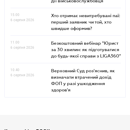
дії військовослужбовця
15.00
Хто отримає невитребувані паї:
6 серпня 2026
перший заявник чи той, хто
швидше оформив?
11.00
Безкоштовний вебінар "Юрист
6 серпня 2026
за 30 хвилин: як підготуватися
до будь-якої справи з LIGA360"
10.40
Верховний Суд роз'яснив, як
6 серпня 2026
визначати втрачений дохід
ФОП у разі ушкодження
здоров'я