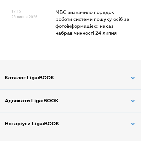
17.15
МВС визначило порядок
28 липня 2026
роботи системи пошуку осіб за
фотоінформацією: наказ
набрав чинності 24 липня
Каталог Liga:BOOK
Адвокат з трудових спорів
Адвокати Liga:BOOK
Адвокат по ДТП
Апостіль документів
Адвокати Вінниці
Нотаріуси Liga:BOOK
Арбітражний керуючий
Адвокати Дніпра
Аудитор
Адвокати Донецка
Нотариуси Дніпра