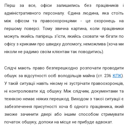
Перш за все, офіси залишились без працівників і
адміністративного персоналу. Єдина людина, яка стоїть
між офісом та правоохоронцями - це охоронець на
першому поверсі. Тому звична картина, коли працівники
можуть якийсь папірець з'їсти, якийсь сховати чи бігати по
офісу з криками про швидку допомогу, неможлива (хоча ми
ніколи не радимо своїм клієнтам так поводитись).
Слідчі мають право безперешкодно розпочати проводити
обшук за відсутності осіб володільців майна (ст. 236
КПК
).
У такій ситуації навіть нікому ні зустрічати правоохоронців,
ні контролювати хід обшуку. Між слідчим, документами та
технікою немає ніяких перешкод. Виходом з такої ситуації є
забезпечення присутності хоча б одного працівника, який
зможе зачинити двері або іншим способом стримувати
початок обшуку, допоки на місце не прибуде адвокат.