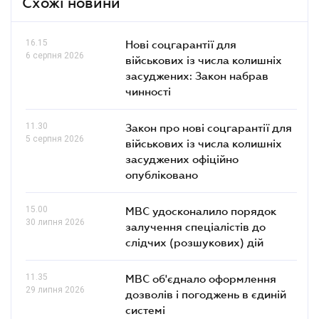
Схожі новини
16.15
Нові соцгарантії для
6 серпня 2026
військових із числа колишніх
засуджених: Закон набрав
чинності
11.30
Закон про нові соцгарантії для
5 серпня 2026
військових із числа колишніх
засуджених офіційно
опубліковано
15.00
МВС удосконалило порядок
30 липня 2026
залучення спеціалістів до
слідчих (розшукових) дій
11.35
МВС об'єднало оформлення
29 липня 2026
дозволів і погоджень в єдиній
системі