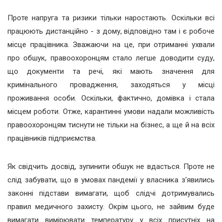
Проте напруга та ризики тільки наростають. Оскільки всі
працюють дистанційно - з дому, відповідно там і є робоче
місце працівника. Зважаючи на це, при отриманні ухвали
про обшук, правоохоронцям стало легше доводити суду,
що документи та речі, які мають значення для
кримінального провадження, заходяться у місці
проживання особи. Оскільки, фактично, домівка і стала
місцем роботи. Отже, карантинні умови надали можливість
правоохоронцям тиснути не тільки на бізнес, а ще й на всіх
працівників підприємства.
Як свідчить досвід, зупинити обшук не вдасться. Проте не
слід забувати, що в умовах пандемії у власника з'явились
законні підстави вимагати, щоб слідчі дотримувались
правил медичного захисту. Окрім цього, не зайвим буде
вимагати вимірювати температуру у всіх присутніх на