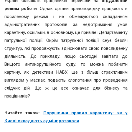
Україні більшість працівників перейшли на
віддалений
режим роботи
. Однак органи правопорядку працюють в
посиленому режимі і не обмежуються складанням
адміністративних протоколів за недотримання умов
карантину, оскільки, в основному, це привілеї Департаменту
патрульної поліції. Окрім патрульної поліції існує безліч
структур, які продовжують здійснювати свою повсякденну
діяльність. До прикладу, якщо сьогодні завітати до
Вищого антикорупційного суду, то можна побачити
картину, як детективи НАБУ, ще з більш страхітливим
виглядом у масках, подають клопотання про проведення
слідчих дій. Що ж це все означає для бізнесу та
працівників?
Читайте також:
Порушення правил карантину: як у
Києві складають адмінпротоколи