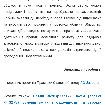
обшуку, в тому числі і понятих. Окрім цього, можна
повідомити і про те, що ви перебуваєте на самоізоляції.
Робити вказані дії необхідно обов'язково під відеозапис
та вносити свої прохання у протокол обшуку. Обшук всі
описані дії очевидно не зупинять, проте: а) забезпечать
дотримання правил медичного захисту для здоров'я
власника; б) можуть створити підстави для визнання даної
слідчої дії незаконною, а всіх доказів, отриманих від її
проведення - недопустимими.
Олександр Горобець,
керівник проектів Практики безпеки бізнесу
АО Juscutum
Читайте також:
Новий антикризовий Закон (проект
№3275): основні зміни в судочинстві та строках