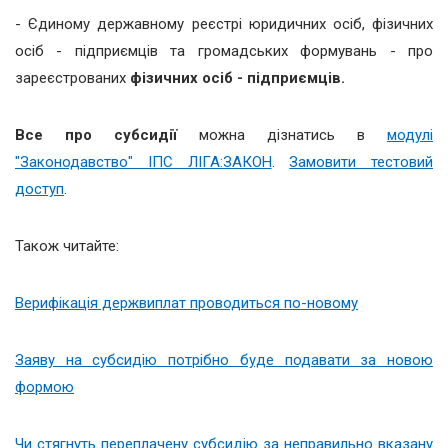
- Єдиному державному реєстрі юридичних осіб, фізичних
осіб - підприємців та громадських формувань - про
зареєстрованих
фізичних осіб - підприємців.
Все про субсидії
можна дізнатись в
модулі
"Законодавство" ІПС ЛІГА:ЗАКОН
.
Замовити тестовий
доступ
.
Також читайте:
Верифікація держвиплат проводиться по-новому
Заяву на субсидію потрібно буде подавати за новою
формою
Чи стягнуть переплачену субсидію за неправильно вказану