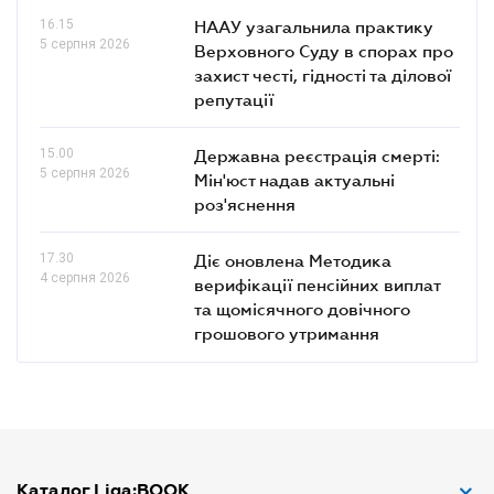
16.15
НААУ узагальнила практику
5 серпня 2026
Верховного Суду в спорах про
захист честі, гідності та ділової
репутації
15.00
Державна реєстрація смерті:
5 серпня 2026
Мін'юст надав актуальні
роз'яснення
17.30
Діє оновлена Методика
4 серпня 2026
верифікації пенсійних виплат
та щомісячного довічного
грошового утримання
Каталог Liga:BOOK