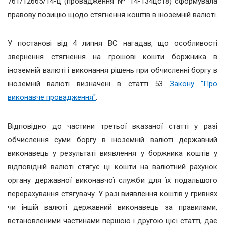
761/12665/14-ц (провадження № 14-134цс18) сформувала
правову позицію щодо стягнення коштів в іноземній валюті.
У постанові від 4 липня ВС нагадав, що особливості
звернення стягнення на грошові кошти боржника в
іноземній валюті і виконання рішень при обчисленні боргу в
іноземній валюті визначені в статті 53
Закону "Про
виконавче провадження"
.
Відповідно до частини третьої вказаної статті у разі
обчислення суми боргу в іноземній валюті державний
виконавець у результаті виявлення у боржника коштів у
відповідній валюті стягує ці кошти на валютний рахунок
органу державної виконавчої служби для їх подальшого
перерахування стягувачу. У разі виявлення коштів у гривнях
чи іншій валюті державний виконавець за правилами,
встановленими частинами першою і другою цієї статті, дає