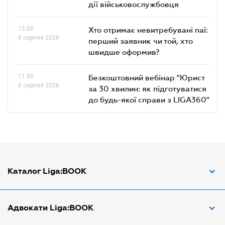
дії військовослужбовця
15.00
Хто отримає невитребувані паї:
6 серпня 2026
перший заявник чи той, хто
швидше оформив?
11.00
Безкоштовний вебінар "Юрист
6 серпня 2026
за 30 хвилин: як підготуватися
до будь-якої справи з LIGA360"
Каталог Liga:BOOK
Адвокат з трудових спорів
Адвокати Liga:BOOK
Адвокат по ДТП