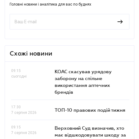
Головні новини і аналітика для вас по буднях
Схожі новини
09.15
КОАС скасував урядову
сьогодні
заборону на спільне
використання аптечних
брендів
17.30
ТОП-10 правових подій тижня
7 серпня 2026
09.15
Верховний Суд визначив, хто
7 серпня 2026
має відшкодовувати шкоду за