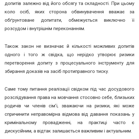
допитів залежно від його обсягу та складності. При цьому
коло осіб, яких сторона обвинувачення вважає за
обґрунтоване допитати, обмежується виключно її
розсудом і внутрішнім переконанням.
Також закон не визначає й кількості можливих допитів
одного і того ж свідка, що нерідко утворює ризики
перетворення допиту з процесуального інструменту для
збирання доказів на засіб протиправного тиску.
Саме тому питання реалізації свідком під час досудового
розслідування права на мовчання стосовно себе, близьких
родичів чи членів сім'ї, зважаючи на ризики, які може
спричинити неправомірна відмова від давання показань у
кримінальному провадженні, на практиці часто є
дискусійним, а відтак залишається важливим і актуальним.