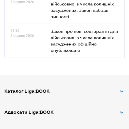
6 серпня 2026
військових із числа колишніх
засуджених: Закон набрав
чинності
11.30
Закон про нові соцгарантії для
5 серпня 2026
військових із числа колишніх
засуджених офіційно
опубліковано
Каталог Liga:BOOK
Адвокат з трудових спорів
Адвокати Liga:BOOK
Адвокат по ДТП
Апостіль документів
Адвокати Вінниці