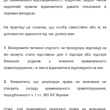
до кримінальної відповідальності. Водночас свідок також
наділений правом відмовитися давати показання в
окремих випадках.
На практиці це означає, що особа самостійно або ж за
допомогою адвоката під час допиту має:
1.
Виокремити питання слідчого чи прокурора, відповіді на
які можуть стати підставою для її підозри або підозри
близьких родичів у вчиненні кримінального
правопорушення, і в змозі відмовитися відповідати на них.
2.
Упевнитися, що реалізація права на мовчання не
утворить складу кримінального правопорушення,
передбаченого ч. 1 ст. 385 КК України.
Отже, для правомірної реалізації права на мовчання,