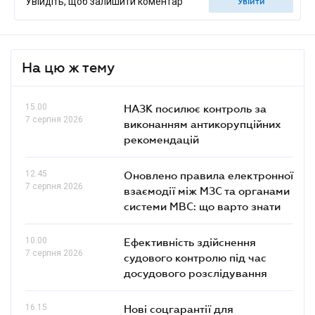
Увійдіть, щоб залишити коментар
увійти
На цю ж тему
15.00
НАЗК посилює контроль за
7 серпня 2026
виконанням антикорупційних
рекомендацій
12.45
Оновлено правила електронної
7 серпня 2026
взаємодії між МЗС та органами
системи МВС: що варто знати
10.00
Ефективність здійснення
7 серпня 2026
судового контролю під час
досудового розслідування
16.15
Нові соцгарантії для