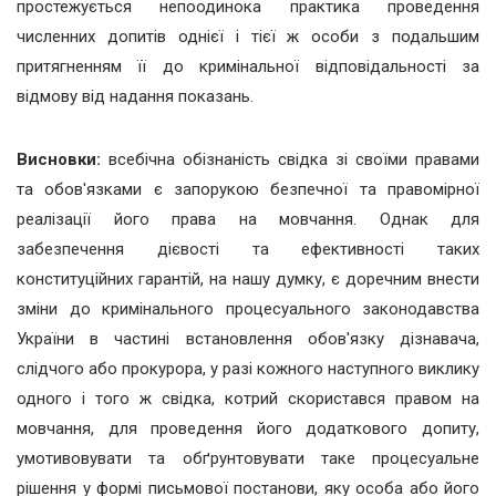
простежується непоодинока практика проведення
численних допитів однієї і тієї ж особи з подальшим
притягненням її до кримінальної відповідальності за
відмову від надання показань.
Висновки:
всебічна обізнаність свідка зі своїми правами
та обов'язками є запорукою безпечної та правомірної
реалізації його права на мовчання. Однак для
забезпечення дієвості та ефективності таких
конституційних гарантій, на нашу думку, є доречним внести
зміни до кримінального процесуального законодавства
України в частині встановлення обов'язку дізнавача,
слідчого або прокурора, у разі кожного наступного виклику
одного і того ж свідка, котрий скористався правом на
мовчання, для проведення його додаткового допиту,
умотивовувати та обґрунтовувати таке процесуальне
рішення у формі письмової постанови, яку особа або його