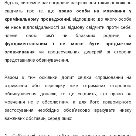
Відтак, системне законодавче закріплення таких положень
свідчить про те, що
право особи на мовчання у
кримінальному провадженні
, відповідно до якого особа
не несе відповідальності за відмову свідчити проти себе,
членів своєї сім'ї чи близьких родичів,
є
фундаментальним і не може бути предметом
зловживання
чи процесуальних диверсій зі сторони
представників обвинувачення.
Разом з тим оскільки допит свідка спрямований на
отримання або перевірку вже отриманих стороною
обвинувачення доказів, то це свідчить, що право на
мовчання не є абсолютним, а для його правомірного
застосування необхідно обов'язково врахувати низку
важливих обставин, серед яких:
1.
Суб'єктний склад, тобто чи стосуються відповідні