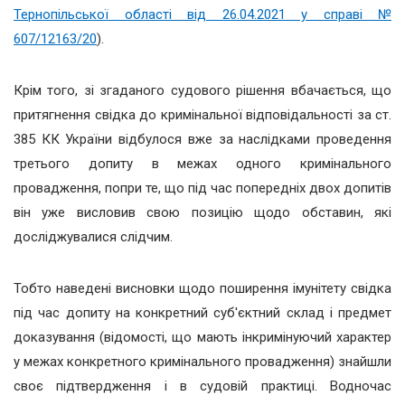
Тернопільської області від 26.04.2021 у справі №
607/12163/20
).
Крім того, зі згаданого судового рішення вбачається, що
притягнення свідка до кримінальної відповідальності за ст.
385 КК України відбулося вже за наслідками проведення
третього допиту в межах одного кримінального
провадження, попри те, що під час попередніх двох допитів
він уже висловив свою позицію щодо обставин, які
досліджувалися слідчим.
Тобто наведені висновки щодо поширення імунітету свідка
під час допиту на конкретний суб'єктний склад і предмет
доказування (відомості, що мають інкримінуючий характер
у межах конкретного кримінального провадження) знайшли
своє підтвердження і в судовій практиці. Водночас