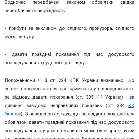
Водночас передбачені законом обов'язки свідка
передбачають необхідність:
- прибути за викликом до слідчого, прокурора, слідчого
судді чи суду;
- давати правдиві показання під час досудового
розслідування та судового розгляду.
Положеннями ч. 3 ст. 224 КПК України визначено, що
свідок попереджається про кримінальну відповідальність
за відмову давати показання (ст. 385 КК України) і за
давання завідомо неправдивих показань (ст. 384
КК
України
). З наведеного слідує, що на свідка покладається
обов'язок давати правдиві показання під час досудового
розслідування, а у разі відмови він може бути притягнутий