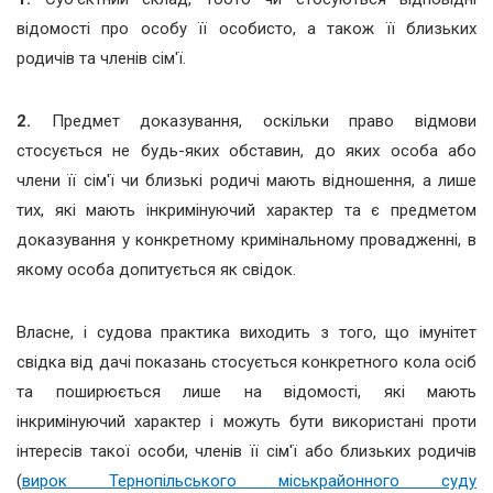
відомості про особу її особисто, а також її близьких
родичів та членів сім'ї.
2.
Предмет доказування, оскільки право відмови
стосується не будь-яких обставин, до яких особа або
члени її сім'ї чи близькі родичі мають відношення, а лише
тих, які мають інкримінуючий характер та є предметом
доказування у конкретному кримінальному провадженні, в
якому особа допитується як свідок.
Власне, і судова практика виходить з того, що імунітет
свідка від дачі показань стосується конкретного кола осіб
та поширюється лише на відомості, які мають
інкримінуючий характер і можуть бути використані проти
інтересів такої особи, членів її сім'ї або близьких родичів
(
вирок Тернопільського міськрайонного суду