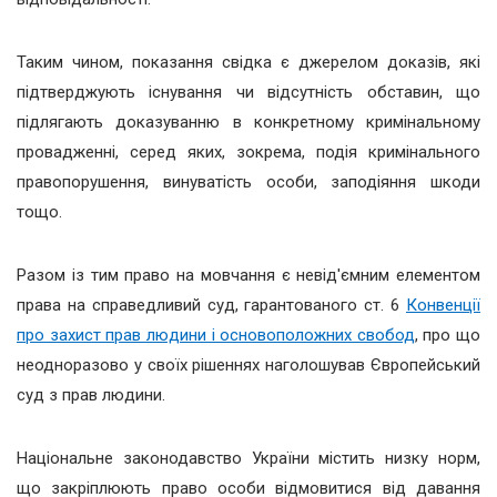
Таким чином, показання свідка є джерелом доказів, які
підтверджують існування чи відсутність обставин, що
підлягають доказуванню в конкретному кримінальному
провадженні, серед яких, зокрема, подія кримінального
правопорушення, винуватість особи, заподіяння шкоди
тощо.
Разом із тим право на мовчання є невід'ємним елементом
права на справедливий суд, гарантованого ст. 6
Конвенції
про захист прав людини і основоположних свобод
, про що
неодноразово у своїх рішеннях наголошував Європейський
суд з прав людини.
Національне законодавство України містить низку норм,
що закріплюють право особи відмовитися від давання