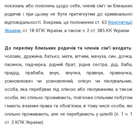
показань або пояснень щодо себе, членів сім'ї чи близьких
родичів і при цьому не бути притягнутим до кримінальної
відповідальності. Зокрема, це положення ст. 63
Конституції
України
, ст. 18 КПК України, а також ч. 2 ст. 385 КК України.
До переліку близьких родичів та членів сім'ї входять:
чоловік, дружина, батько, мати, вітчим, мачуха, син, дочка,
пасинок, падчерка, рідний брат, рідна сестра, дід, баба,
прадід, прабаба, внук, внучка, правнук, правнучка,
усиновлювач чи усиновлений, опікун чи піклувальник,
особа, яка перебуває під опікою або піклуванням, а також
особи, які спільно проживають, пов'язані спільним побутом
і мають взаємні права та обов'язки, в тому числі особи, які
спільно проживають, але не перебувають у шлюбі (п. 1 ч. 1
ст. 3 КПК України).