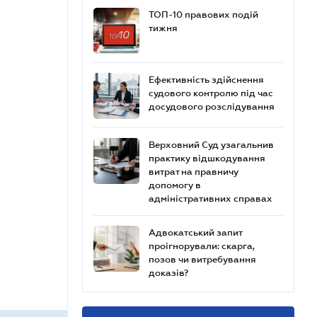
ТОП-10 правових подій
тижня
Ефективність здійснення
судового контролю під час
досудового розслідування
Верховний Суд узагальнив
практику відшкодування
витрат на правничу
допомогу в
адміністративних справах
Адвокатський запит
проігнорували: скарга,
позов чи витребування
доказів?