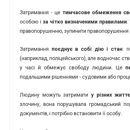
Затримання - це
тимчасове обмеження св
особою і
за чітко визначеними правилами
.
правопорушенню, зупинити правопорушення а
Затримання
поєднує в собі дію і стан
: 
(наприклад, поліцейського), але водночас с
у часі й обмежує свободу людини. Це
п
подальшими рішеннями - судовими або проц
Людину можуть затримати
у різних життє
злочину, вона порушувала громадський пор
документів, і потрібно встановити її особу.