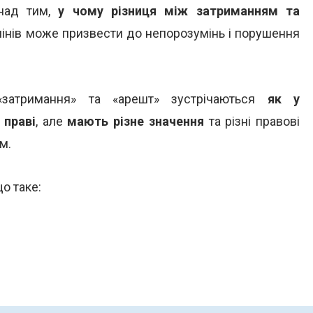
 над тим,
у чому різниця між затриманням та
інів може призвести до непорозумінь і порушення
 «затримання» та «арешт» зустрічаються
як у
 праві
, але
мають різне значення
та різні правові
м.
що таке: