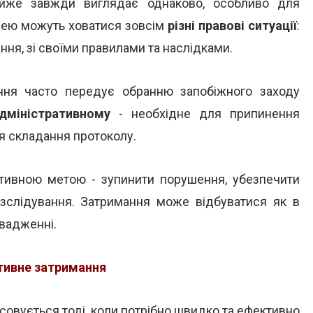
йже завжди виглядає однаково, особливо для
а нею можуть ховатися зовсім
різні правові ситуації
:
ання, зі своїми правилами та наслідками.
ня часто передує обранню запобіжного заходу
дміністративному
- необхідне для припинення
я складання протоколу.
тивною метою - зупинити порушення, убезпечити
розслідування. Затримання може відбуватися як в
овадженні.
тивне затримання
совується тоді, коли потрібно швидко та ефективно