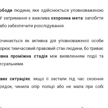
ободи
людини, яке здійснюється уповноваженою
 У затримання є важлива
охоронна мета
: запобігти
бо забезпечити розслідування.
починається як активна дія уповноваженої особи
творює тимчасовий правовий стан людини, бо триває
евна проміжна стадія
між виявленням події та
есуальними.
вих ситуаціях
: якщо її застали під час скоєння
ядок, чинила опір поліції або не мала при собі