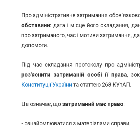
Про адміністративне затримання обов'язков
обставини
: дата і місце його складання, д
про затриманого, час і мотиви затримання, д
допомоги.
Під час складання протоколу про адмініс
роз'яснити затриманій особі її права
, зо
Конституції України
та статтею 268 КУпАП.
Це означає, що
затриманий має право
:
- ознайомлюватися з матеріалами справи;