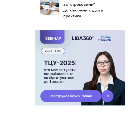
за "строковими"
договорами: судова
практика