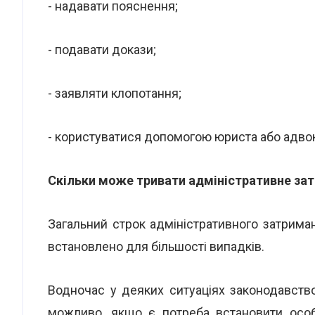
- надавати пояснення;
- подавати докази;
- заявляти клопотання;
- користуватися допомогою юриста або адвок
Скільки може тривати адміністративне за
Загальний строк адміністративного затри
встановлено для більшості випадків.
Водночас у деяких ситуаціях законодавст
можливо, якщо є потреба встановити особ