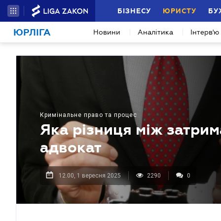
БІЗНЕСУ
ЮРИСТУ
БУ
ЮРЛІГА
Новини
Аналітика
Інтерв'ю
Кримінальне право та процес
Яка різниця між затри
адвокат
12.00, 1 вересня 2025
2290
0