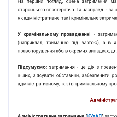
На перший погляд, сцена затримання ма
стороннього спостерігача. Та насправді - з
як адміністративне, так і кримінальне затрим
У кримінальному провадженні
- затриман
(наприклад, триманню під вартою), а
в а
правопорушення або, в окремих випадках, дл
Підсумуємо:
затримання - це дія з превен
інших, з'ясувати обставини, забезпечити 
адміністративному, так і в кримінальному пр
Адміністра
Адміністративне затримання (
КУпАП
)
засто