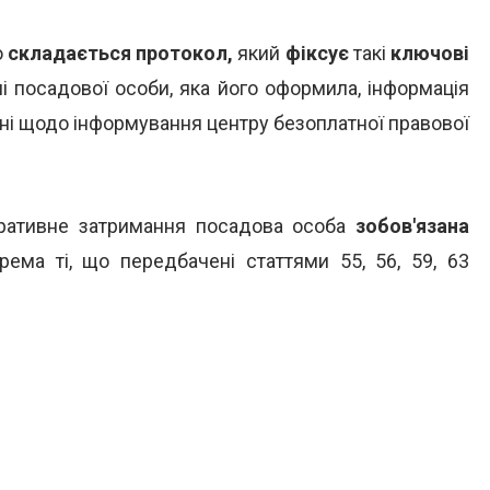
о
складається протокол,
який
фіксує
такі
ключові
ані посадової особи, яка його оформила, інформація
ані щодо інформування центру безоплатної правової
тративне затримання посадова особа
зобов'язана
крема ті, що передбачені статтями 55, 56, 59, 63