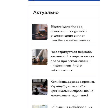
Актуально
Відповідальність за
невиконання судового
рішення щодо виплат
пенсійного забезпечення
Чи дотримується держава
законності та верховенства
права при регламентації
питання пенсійного
забезпечення
Коли інша держава просить
Україну "допомогти" в
кримінальній справі, що це
може означати для вас?
Звільнення мобілізованих