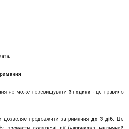
ата.
тримання
мання не може перевищувати
3 години
- це правило
во дозволяє продовжити затримання
до 3 діб.
Це
у, провести додаткові дії (наприклад, медичний