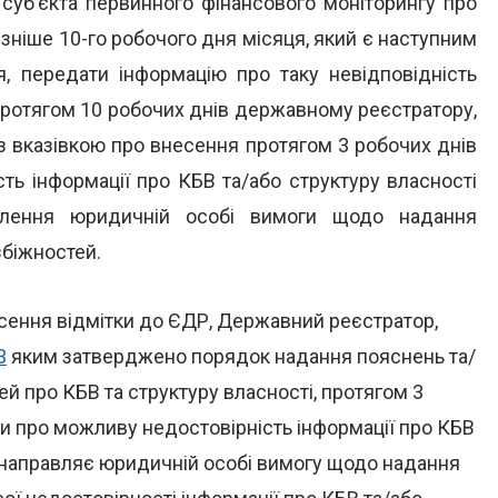
 суб’єкта первинного фінансового моніторингу про
зніше 10-го робочого дня місяця, який є наступним
, передати інформацію про таку невідповідність
протягом 10 робочих днів державному реєстратору,
 з вказівкою про внесення протягом 3 робочих днів
ть інформації про КБВ та/або структуру власності
влення юридичній особі вимоги щодо надання
біжностей.
есення відмітки до ЄДР, Державний реєстратор,
3
яким затверджено порядок надання пояснень та/
й про КБВ та структуру власності, протягом 3
ки про можливу недостовірність інформації про КБВ
 направляє юридичній особі вимогу щодо надання