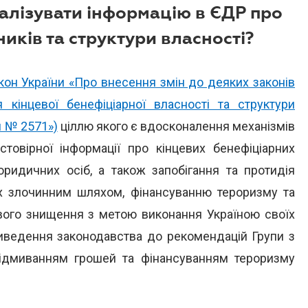
уалізувати інформацію в ЄДР про
иків та структури власності?
кон України «Про внесення змін до деяких законів
кінцевої бенефіціарної власності та структури
н № 2571»)
ціллю якого є вдосконалення механізмів
товірної інформації про кінцевих бенефіціарних
юридичних осіб, а також запобігання та протидія
них злочинним шляхом, фінансуванню тероризму та
ого знищення з метою виконання Україною своїх
иведення законодавства до рекомендацій Групи з
відмиванням грошей та фінансуванням тероризму