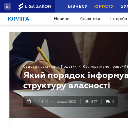
БІЗНЕСУ
ЮРИСТУ
БУ
ЮРЛІГА
Новини
Аналітика
Інтерв'ю
Судова практика
•
Податки
•
Корпоративне право/M
Який порядок інформув
структуру власності
11.14, 29 листопада 2023
847
0