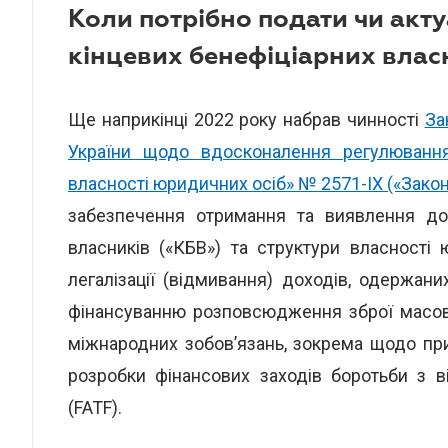
Коли потрібно подати чи акт
кінцевих бенефіціарних власн
Ще наприкінці 2022 року набрав чинності
За
України щодо вдосконалення регулювання 
власності юридичних осіб» № 2571-ІХ («Зако
забезпечення отримання та виявлення дос
власників («КБВ») та структури власності 
легалізації (відмивання) доходів, одержа
фінансуванню розповсюдження зброї масов
міжнародних зобов’язань, зокрема щодо пр
розробки фінансових заходів боротьби з 
(FATF).