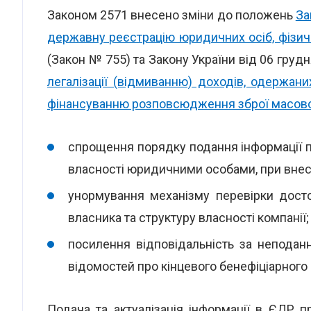
Законом 2571 внесено зміни до положень
За
державну реєстрацію юридичних осіб, фізич
(Закон № 755) та Закону України від 06 грудн
легалізації (відмиванню) доходів, одержа
фінансуванню розповсюдження зброї масов
спрощення порядку подання інформації пр
власності юридичними особами, при внесе
унормування механізму перевірки достов
власника та структуру власності компанії;
посилення відповідальність за непода
відомостей про кінцевого бенефіціарного 
Подача та актуалізація інформації в ЄДР п