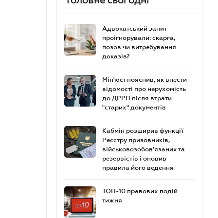
Головне сьогодні
Адвокатський запит
проігнорували: скарга,
позов чи витребування
доказів?
Мін'юст пояснив, як внести
відомості про нерухомість
до ДРРП після втрати
"старих" документів
Кабмін розширив функції
Реєстру призовників,
військовозобов’язаних та
резервістів і оновив
правила його ведення
ТОП-10 правових подій
тижня