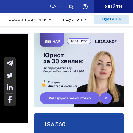
УВІЙТИ
UA
Сфери практики
Індустрії
Liga:BOOK