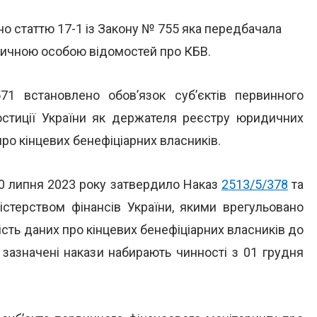
о статтю 17-1 із Закону № 755 яка передбачала
дичною особою відомостей про КБВ.
 встановлено обов’язок суб’єктів первинного
юстиції України як держателя реєстру юридичних
про кінцевих бенефіціарних власників.
 10 липня 2023 року затвердило Наказ
2513/5/378
та
стерством фінансів України, якими врегульовано
ість даних про кінцевих бенефіціарних власників до
зазначені накази набирають чинності з 01 грудня