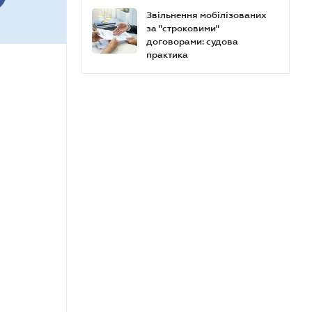
Звільнення мобілізованих
за "строковими"
договорами: судова
практика