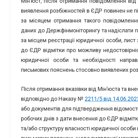
Мін’юст, після отримання повідомлення від
виявлення розбіжностей в ЄДР повинен не пі
за місяцем отримання такого повідомлення
даних до Держфінмоніторингу та надіслати 
за місцем реєстрації юридичної особи, лист
до ЄДР відмітки про можливу недостовірніс
юридичної особи та необхідності напра
письмових пояснень стосовно виявлених роз
Після отримання вказівки від Мін’юста та вн
відповідно до Наказу №
2211/5 від 14.06.202
або документів для підтвердження відомосте
робочих днів з дати внесення до ЄДР відміт
та/або структуру власності юридичної особи