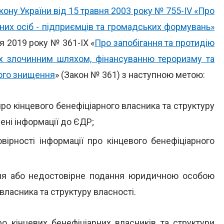
кону України від 15 травня 2003 року № 755-IV «Про
них осіб - підприємців та громадських формувань»
я 2019 року № 361-ІХ «
Про запобігання та протидію
них злочинним шляхом, фінансуванню тероризму та
ого знищення
» (Закон № 361) з наступною метою:
о кінцевого бенефіціарного власника та структуру
ні інформації до ЄДР;
ірності інформації про кінцевого бенефіціарного
ння або недостовірне подання юридичною особою
власника та структуру власності.
ро кінцевих бенефіціарних власників та структури