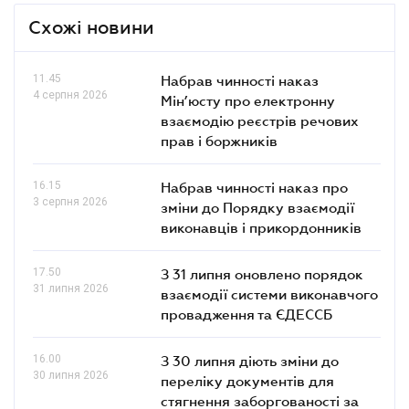
Схожі новини
11.45
Набрав чинності наказ
4 серпня 2026
Мін’юсту про електронну
взаємодію реєстрів речових
прав і боржників
16.15
Набрав чинності наказ про
3 серпня 2026
зміни до Порядку взаємодії
виконавців і прикордонників
17.50
З 31 липня оновлено порядок
31 липня 2026
взаємодії системи виконавчого
провадження та ЄДЕССБ
16.00
З 30 липня діють зміни до
30 липня 2026
переліку документів для
стягнення заборгованості за