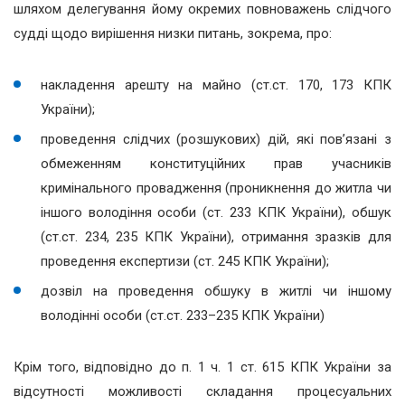
шляхом делегування йому окремих повноважень слідчого
судді щодо вирішення низки питань, зокрема, про:
накладення арешту на майно (ст.ст. 170, 173 КПК
України);
проведення слідчих (розшукових) дій, які пов’язані з
обмеженням конституційних прав учасників
кримінального провадження (проникнення до житла чи
іншого володіння особи (ст. 233 КПК України), обшук
(ст.ст. 234, 235 КПК України), отримання зразків для
проведення експертизи (ст. 245 КПК України);
дозвіл на проведення обшуку в житлі чи іншому
володінні особи (ст.ст. 233–235 КПК України)
Крім того, відповідно до п. 1 ч. 1 ст. 615 КПК України за
відсутності можливості складання процесуальних