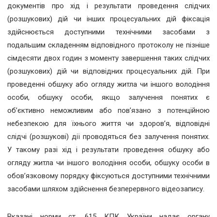
документів про хід і результати проведення слідчих
(розшукових) дій чи інших процесуальних дій фіксація
здійснюється доступними технічними засобами з
подальшим складенням відповідного протоколу не пізніше
сімдесяти двох годин з моменту завершення таких слідчих
(розшукових) дій чи відповідних процесуальних дій. При
проведенні обшуку або огляду житла чи іншого володіння
особи, обшуку особи, якщо залучення понятих є
об’єктивно неможливим або пов’язано з потенційною
небезпекою для їхнього життя чи здоров’я, відповідні
слідчі (розшукові) дії проводяться без залучення понятих.
У такому разі хід і результати проведення обшуку або
огляду житла чи іншого володіння особи, обшуку особи в
обов’язковому порядку фіксуються доступними технічними
засобами шляхом здійснення безперервного відеозапису.
Вказані норми ст. 615 КПК України надає органу