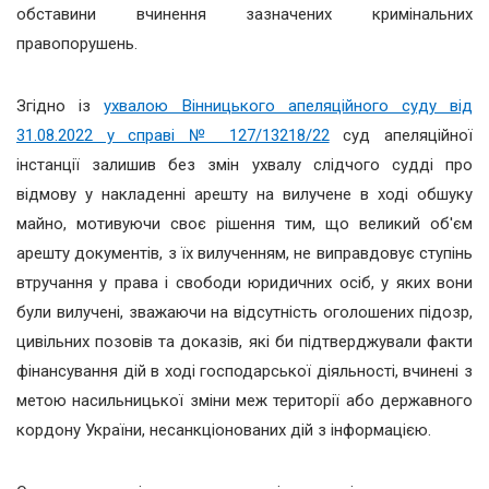
обставини вчинення зазначених кримінальних
правопорушень.
Згідно із
ухвалою Вінницького апеляційного суду від
31.08.2022 у справі № 127/13218/22
суд апеляційної
інстанції залишив без змін ухвалу слідчого судді про
відмову у накладенні арешту на вилучене в ході обшуку
майно, мотивуючи своє рішення тим, що великий об'єм
арешту документів, з їх вилученням, не виправдовує ступінь
втручання у права і свободи юридичних осіб, у яких вони
були вилучені, зважаючи на відсутність оголошених підозр,
цивільних позовів та доказів, які би підтверджували факти
фінансування дій в ході господарської діяльності, вчинені з
метою насильницької зміни меж території або державного
кордону України, несанкціонованих дій з інформацією.