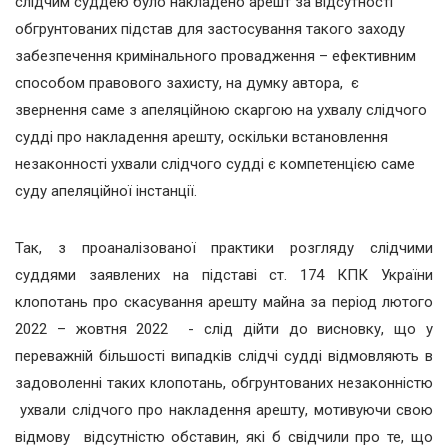
слідчим суддею було накладено арешт за відсутності
обгрунтованих підстав для застосування такого заходу
забезпечення кримінального провадження – ефективним
способом правового захисту, на думку автора, є
звернення саме з апеляційною скаргою на ухвалу слідчого
судді про накладення арешту, оскільки встановлення
незаконності ухвали слідчого судді є компетенцією саме
суду апеляційної інстанції.
Так, з проаналізованої практики розгляду слідчими
суддями заявлених на підставі ст. 174 КПК України
клопотань про скасування арешту майна за період лютого
2022 – жовтня 2022 - слід дійти до висновку, що у
переважній більшості випадків слідчі судді відмовляють в
задоволенні таких клопотань, обгрунтованих незаконністю
ухвали слідчого про накладення арешту, мотивуючи свою
відмову відсутністю обставин, які б свідчили про те, що