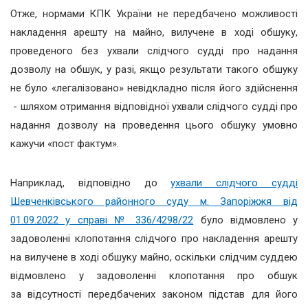
Отже, нормами КПК України не передбачено можливості
накладення арешту на майно, вилучене в ході обшуку,
проведеного без ухвали слідчого судді про надання
дозволу на обшук, у разі, якщо результати такого обшуку
не було «легалізовано» невідкладно після його здійснення
- шляхом отримання відповідної ухвали слідчого судді про
надання дозволу на проведення цього обшуку умовно
кажучи «пост фактум».
Наприклад, відповідно до
ухвали слідчого судді
Шевченківського районного суду м. Запоріжжя від
01.09.2022 у справі № 336/4298/22
було відмовлено у
задоволенні клопотання слідчого про накладення арешту
на вилучене в ході обшуку майно, оскільки слідчим суддею
відмовлено у задоволенні клопотання про обшук
за відсутності передбачених законом підстав для його