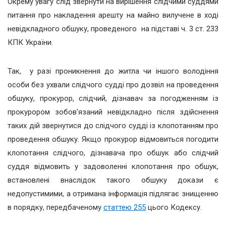
Окрему увагу слід звернути на вирішення слідчими суддями
питання про накладення арешту на майно вилучене в ході
невідкладного обшуку, проведеного на підставі ч. 3 ст. 233
КПК України.
Так, у разі проникнення до житла чи іншого володіння
особи без ухвали слідчого судді про дозвіл на проведення
обшуку, прокурор, слідчий, дізнавач за погодженням із
прокурором зобов’язаний невідкладно після здійснення
таких дій звернутися до слідчого судді із клопотанням про
проведення обшуку. Якщо прокурор відмовиться погодити
клопотання слідчого, дізнавача про обшук або слідчий
суддя відмовить у задоволенні клопотання про обшук,
встановлені внаслідок такого обшуку докази є
недопустимими, а отримана інформація підлягає знищенню
в порядку, передбаченому
статтею 255
цього Кодексу.