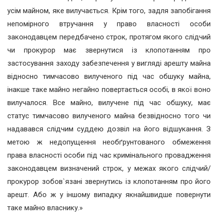
усім майном, яке вилучається. Крім того, задля запобігання
непомірного втручання у право власності особи
законодавцем передбачено строк, протягом якого слідчий
чи прокурор має звернутися із клопотанням про
застосування заходу забезпечення у вигляді арешту майна
відносно тимчасово вилученого під час обшуку майна,
інакше таке майно негайно повертається особі, в якої воно
вилучалося. Все майно, вилучене під час обшуку, має
статус тимчасово вилученого майна безвідносно того чи
надавався слідчим суддею дозвіл на його відшукання. З
метою ж недопущення необґрунтованого обмеження
права власності особи під час кримінального провадження
законодавцем визначений строк, у межах якого слідчий/
прокурор зобов`язані звернутись із клопотанням про його
арешт. Або ж у іншому випадку якнайшвидше повернути
таке майно власнику.»