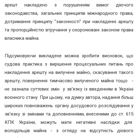
арешт накладено з порушенням вимог діючого
законодавства, загальних принципів міжнародного права,
дотримання принципу "законності" при накладенні арешту
та пропорційністю втручання у охоронювані законом права
власника майна.
Підсумовуючи викладене можна зробити висновок, що
судова практика з вирішення процесуальних питань про
накладення арешту на вилучене майно, скасування такого
арешту, повернення тимчасово вилученого майна тощо -
не зазнала суттєвих змін у зв'язку із введенням в Україні
воєнного стану. При цьому, на думку автора, надання більш
широких повноважень органу досудового розслідування у
зв'язку зі змінами та доповненнями, внесеними до ст. 615
КПК України, можуть мати негативні наслідки для
володільців майна - з огляду на відсутність дієвого