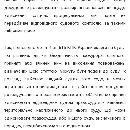
досудового розслідування розширені повноваження щодо
здійснення слідчих процесуальних дій, проте не
передбачає відповідного судового контролю за такими
слідчими діями.
Так, відповідно до ч. 4 ст. 615 КПК України скарги на будь-
які рішення, дії чи бездіяльність прокурора, слідчого,
прийняті або вчинені ним на виконання повноважень,
визначених цією статтею, можуть бути подані до суду. Їх
розгляд здійснює слідчий суддя того суду, в межах
територіальної юрисдикції якого здійснюється досудове
розслідування, а в разі неможливості з об’єктивних причин
здійснювати відповідним судом правосуддя - найбільш
територіально наближеного до нього суду, що може
здійснювати правосуддя, або іншого cуду, визначеного в
порядку, передбаченому законодавством.