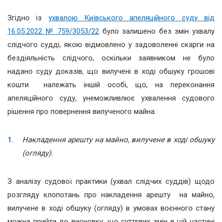
Згідно із
ухвалою Київського апеляційного суду від
16.05.2022 № 759/3053/22
було залишено без змін ухвалу
слідчого судді, якою відмовлено у задоволенні скарги на
бездіяльність слідчого, оскільки заявником не було
надано суду доказів, що вилучені в ході обшуку грошові
кошти належать іншій особі, що, на переконання
апеляційного суду, унеможливлює ухвалення судового
рішення про повернення вилученого майна.
Накладення арешту на майно, вилучене в ході обшуку
(огляду).
З аналізу судової практики (ухвал слідчих суддів) щодо
розгляду клопотань про накладення арешту на майно,
вилучене в ході обшуку (огляду) в умовах воєнного стану
можна прийти до висновку, що суттєвих змін в цій частині