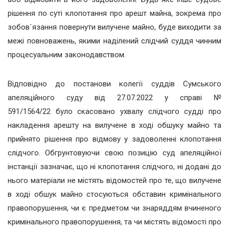
рішення по суті клопотання про арешт майна, зокрема про
зобов`язання повернути вилучене майно, буде виходити за
межі повноважень, якими наділений слідчий суддя чинним
процесуальним законодавством.
Відповідно до постанови колегії суддів Сумського
апеляційного суду від 27.07.2022 у справі №
591/1564/22 було скасовано ухвалу слідчого судді про
накладення арешту на вилучене в ході обшуку майно та
прийнято рішення про відмову у задоволенні клопотання
слідчого. Обгрунтовуючи свою позицію суд апеляційної
інстанції зазначає, що ні клопотання слідчого, ні додані до
нього матеріали не містять відомостей про те, що вилучене
в ході обшук майно стосуються обставин кримінального
правопорушення, чи є предметом чи знаряддям вчиненого
кримінального правопорушення, та чи містять відомості про