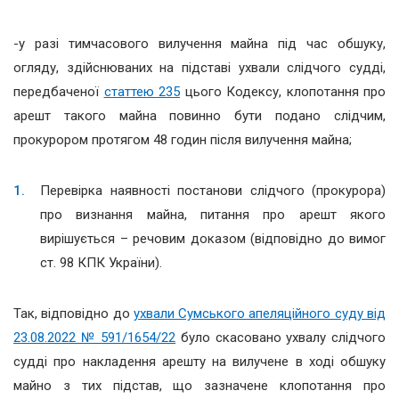
-у разі тимчасового вилучення майна під час обшуку,
огляду, здійснюваних на підставі ухвали слідчого судді,
передбаченої
статтею 235
цього Кодексу, клопотання про
арешт такого майна повинно бути подано слідчим,
прокурором протягом 48 годин після вилучення майна;
Перевірка наявності постанови слідчого (прокурора)
про визнання майна, питання про арешт якого
вирішується – речовим доказом (відповідно до вимог
ст. 98 КПК України).
Так, відповідно до
ухвали Сумського апеляційного суду від
23.08.2022 № 591/1654/22
було скасовано ухвалу слідчого
судді про накладення арешту на вилучене в ході обшуку
майно з тих підстав, що зазначене клопотання про