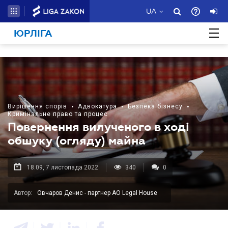
UA
ЮРЛІГА
Вирішення спорів
•
Адвокатура
•
Безпека бізнесу
•
Кримінальне право та процес
Повернення вилученого в ході
обшуку (огляду) майна
18.09, 7 листопада 2022
340
0
Автор:
Овчаров Денис - партнер АО Legal House