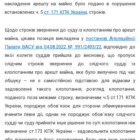
накладення арешту на майно було подано в порушення
встановлених ч. 5
ст. 171 КПК України
, строків.
Щодо строків звернення до суду із клопотанням про арешт
майна, цікава позиція викладена у
постанові Апеляційної
Палати ВАСУ від 04.08.2022 № 991/2493/22
, відповідно до
якої колегія суддів прийшла до висновку, що пропуск
слідчим строків звернення до слідчого судді із
клопотанням про арешт майна, яке було вилучено під час
обшуку – не є самостійною підставою для відмови у
задоволенні такого клопотання; розгляд клопотання,
поданого поза межами строку, визначеним ч.5 ст.171 КПК
України, породжує обов`язок для сторони обвинувачення
вчинити певні дії, однак не породжує обов`язку слідчого
судді чи суду прийняти інше рішення по суті клопотання ніж
визначене ст.173 КПК України - задовольнити клопотання
або відмовити в його задоволенні. Будь-яке інше судове