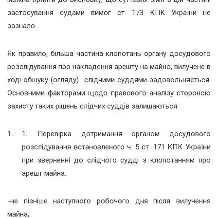
застосування судами вимог ст. 173 КПК України не
зазнало.
Як правило, більша частина клопотань органу досудового
розслідування про накладення арешту на майно, вилучене в
ході обшуку (огляду) слідчими суддями задовольняється.
Основними факторами щодо правового аналізу стороною
захисту таких рішень слідчих суддів залишаються:
1
.
Перевірка дотримання органом досудового
розслідування встановленого ч. 5 ст. 171 КПК України
при зверненні до слідчого судді з клопотанням про
арешт майна:
-не пізніше наступного робочого дня після вилучення
майна;