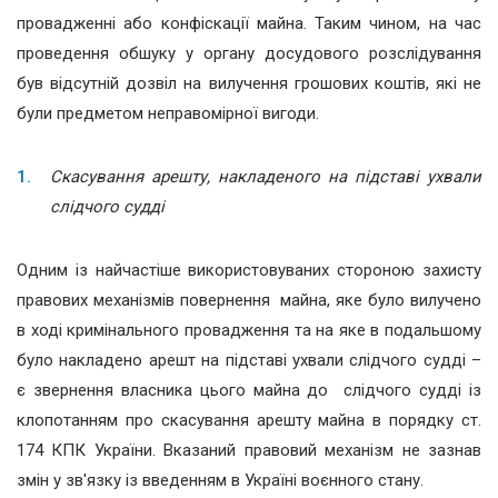
провадженні або конфіскації майна. Таким чином, на час
проведення обшуку у органу досудового розслідування
був відсутній дозвіл на вилучення грошових коштів, які не
були предметом неправомірної вигоди.
Скасування арешту, накладеного на підставі ухвали
слідчого судді
Одним із найчастіше використовуваних стороною захисту
правових механізмів повернення майна, яке було вилучено
в ході кримінального провадження та на яке в подальшому
було накладено арешт на підставі ухвали слідчого судді –
є звернення власника цього майна до слідчого судді із
клопотанням про скасування арешту майна в порядку ст.
174 КПК України. Вказаний правовий механізм не зазнав
змін у зв'язку із введенням в Україні воєнного стану.