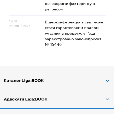
договорами факторингу з
регресом
14.00
Відеоконференція в суді може
29 липня 2026
стати гарантованим правом
учасників процесу: у Раді
зареєстровано законопроєкт
№ 15446
Каталог Liga:BOOK
Адвокат з трудових спорів
Адвокати Liga:BOOK
Адвокат по ДТП
Апостіль документів
Адвокати Вінниці