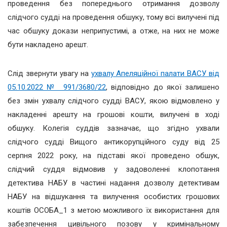
проведення без попереднього отримання дозволу
слідчого судді на проведення обшуку, тому всі вилучені під
час обшуку докази неприпустимі, а отже, на них не може
бути накладено арешт.
Слід звернути увагу на
ухвалу Апеляційної палати ВАСУ від
05.10.2022 № 991/3680/22
, відповідно до якої залишено
без змін ухвалу слідчого судді ВАСУ, якою відмовлено у
накладенні арешту на грошові кошти, вилучені в ході
обшуку. Колегія суддів зазначає, що згідно ухвали
слідчого судді Вищого антикорупційного суду від 25
серпня 2022 року, на підставі якої проведено обшук,
слідчий суддя відмовив у задоволенні клопотання
детектива НАБУ в частині надання дозволу детективам
НАБУ на відшукання та вилучення особистих грошових
коштів ОСОБА_1 з метою можливого їх використання для
забезпечення цивільного позову у кримінальному