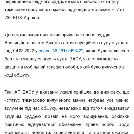
переконання слідчого судді, не має правового статусу
тимчасово вилученого майна, відповідно до вимог ч. 7 ст.
236 КПК України.
До протилежних висновків прийшла колегія суддів
Апеляційної палати Вищого антикорупційного суду в ухвалі
від 04.08.2022 у
справі № 991/2493/22
, якою було залишено
без змін ухвалу слідчого судді ВАСУ, якою накладено
арешт на мобільний телефон особи, який було вилучено в
ході обшуку.
Так, АП ВАСУ у вказаній ухвалі прийшла до висновку, що
«статус тимчасово вилученого майна набуває усе майно,
вилучене під час обшуку, незалежно від того чи надавався
слідчим суддею дозвіл на його відшукання, оскільки
фактично відбувається обмеження права особи щодо
можливості володіти, користуватися та розпоряджатися