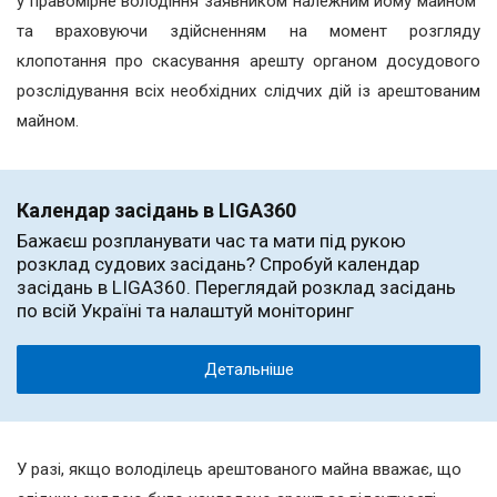
у правомірне володіння заявником належним йому майном
та враховуючи здійсненням на момент розгляду
клопотання про скасування арешту органом досудового
розслідування всіх необхідних слідчих дій із арештованим
майном.
Календар засідань в LIGA360
Бажаєш розпланувати час та мати під рукою
розклад судових засідань? Спробуй календар
засідань в LIGA360. Переглядай розклад засідань
по всій Україні та налаштуй моніторинг
Детальніше
У разі, якщо володілець арештованого майна вважає, що