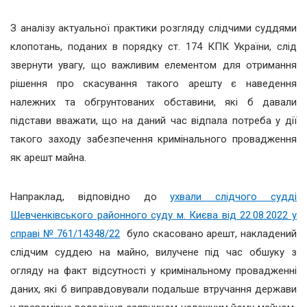
З аналізу актуальної практики розгляду слідчими суддями
клопотань, поданих в порядку ст. 174 КПК України, слід
звернути увагу, що важливим елементом для отримання
рішення про скасування такого арешту є наведення
належних та обгрунтованих обставини, які б давали
підстави вважати, що на даний час відпала потреба у дії
такого заходу забезпечення кримінального провадження
як арешт майна.
Напраклад, відповідно до
ухвали слідчого судді
Шевченківського районного суду м. Києва від 22.08.2022 у
справі № 761/14348/22
було скасовано арешт, накладений
слідчим суддею на майно, вилучене під час обшуку з
огляду на факт відсутності у кримінальному провадженні
даних, які б виправдовували подальше втручання держави