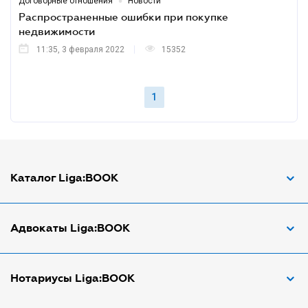
•
Договорные отношения
Новости
Распространенные ошибки при покупке
недвижимости
11:35, 3 февраля 2022
15352
1
Каталог Liga:BOOK
Адвокат по ДТП
Адвокаты Liga:BOOK
Адвокат по трудовым спорам
Апостиль документов
Адвокаты в Виннице
Нотариусы Liga:BOOK
Арбитражный управляющий
Адвокаты в Днепре