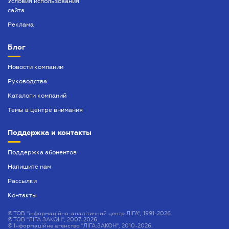
Условия использования
сайта
Разрешение на выезд ребенка за границу
Реклама
Справка о семейном положении
Блог
Таможенный юрист
Новости компании
Услуги адвокатского бюро
Руководства
Каталоги компаний
Темы в центре внимания
Поддержка и контакты
Поддержка абонентов
Напишите нам
Рассылки
Контакты
©
ТОВ "інформаційно-аналітичний центр ЛІГА", 1991-2026.
©
ТОВ "ЛІГА ЗАКОН", 2007-2026.
©
Інформаційне агенство "ЛІГА:ЗАКОН", 2010-2026.