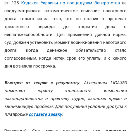
ст. 125
Кодекса Украины по процедурам банкротства
не
предусматривают автоматическое списание налогового
долга только из-за того, что он возник в пределах
трехлетнего периода до открытия дела о
неплатежеспособности. Для применения данной нормы
суд должен установить момент возникновения налогового
долга: когда денежное обязательство стало
согласованным, когда истек срок его уплаты и с какого
дня возникла просрочка.
Быстрее от теории к результату.
AI-сервисы LIGA360
помогают юристу отслеживать изменения
законодательства и практику судов, экономя время и
минимизируя пробелы.
Для получения условий доступа к
платформе
оставьте заявку
.
Верховный Суд также подчеркнул, что
списание