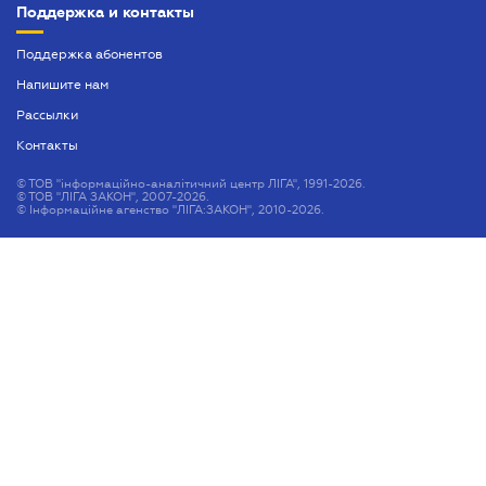
Поддержка и контакты
Поддержка абонентов
Напишите нам
Рассылки
Контакты
©
ТОВ "інформаційно-аналітичний центр ЛІГА", 1991-2026.
©
ТОВ "ЛІГА ЗАКОН", 2007-2026.
©
Інформаційне агенство "ЛІГА:ЗАКОН", 2010-2026.