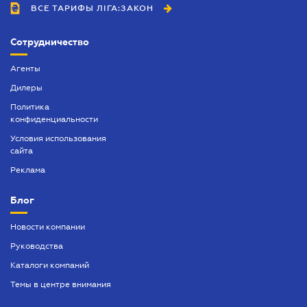
ВСЕ ТАРИФЫ ЛІГА:ЗАКОН
Оформление доверенности
Оформление договоров
Сотрудничество
Оформление заявлений у нотариуса
Агенты
Оформление наследства
Дилеры
Политика
Предварительный договор
конфиденциальности
Приглашение иностранца в Украину
Условия использования
сайта
Разрешение на выезд ребенка за границу
Реклама
Справка о семейном положении
Блог
Таможенный юрист
Новости компании
Услуги адвокатского бюро
Руководства
Каталоги компаний
Темы в центре внимания