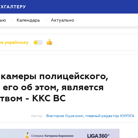
УХГАЛТЕРУ
вью
Календарь
Актуально
а українську
икамеры полицейского,
его об этом, является
твом - ККС ВС
Автор:
Виктория Оцоколич, главный редактор ЮРЛІГА