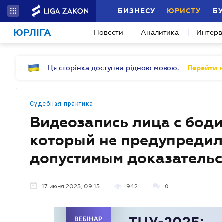
БИЗНЕСУ
ЮРИСТУ
Б
ЮРЛІГА
Новости
Аналитика
Интер
Ця сторінка доступна рідною мовою.
Перейти н
Судебная практика
Видеозапись лица с бод
который не предупредил 
допустимым доказательс
17 июня 2025, 09:15
942
0