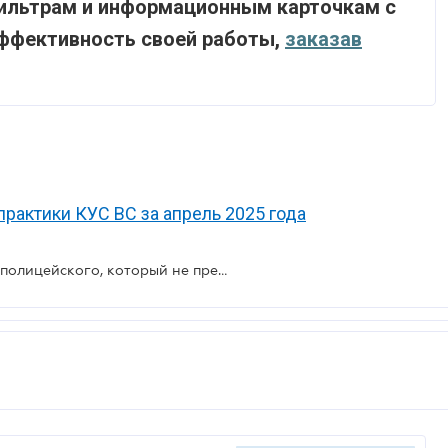
ильтрам и информационным карточкам с
ффективность своей работы,
заказав
рактики КУС ВС за апрель 2025 года
Видеозапись лица с бодикамеры полицейского, который не предупредил его об этом, является допустимым доказательством - ККС ВС