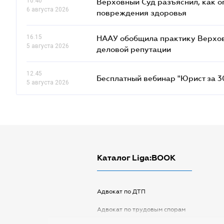
10.40
Верховный Суд разъяснил, как 
6 августа 2026
повреждения здоровья
16.15
НААУ обобщила практику Верховн
5 августа 2026
деловой репутации
12.45
Бесплатный вебинар "Юрист за 30
5 августа 2026
Каталог Liga:BOOK
Адвокат по ДТП
Адвокат по трудовым спорам