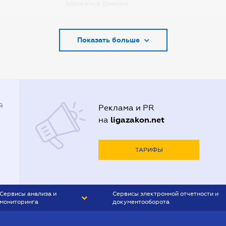
Адвокаты в Донецке
Адвокаты в Запорожье
Показать больше
Адвокаты в Киеве
Адвокаты в Кривом Роге
Адвокаты в Луцке
Адвокаты в Одессе
й
Реклама и PR
Адвокаты в Полтаве
ligazakon.net
на
Адвокаты в Харькове
Адвокаты во Львове
ТАРИФЫ
Сервисы анализа и
Сервисы электронной отчетности и
мониторинга
документооборота
CONTR AGENT
Liga:REPORT