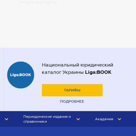
Нотариусы в Одессе
Нотариусы в Запорожье
Нотариусы в Киеве
Нотариусы в Полтаве
Нотариусы в Харькове
Нотариусы в Херсоне
Национальный юридический
Liga:BOOK
каталог Украины
ТАРИФЫ
ПОДРОБНЕЕ
Периодические издания и
Академия
справочники
ЮРИСТ&ЗАКОН
АКАДЕМИЯ ЛІГА:ЗАКОН