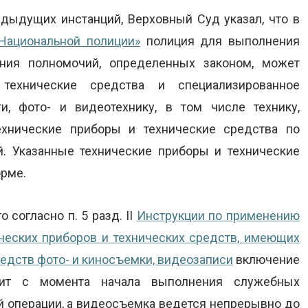
дыдущих инстанций, Верховный Суд указал, что в
Национальной полиции»
полиция для выполнения
ния полномочий, определенных законом, может
 технические средства и специализированное
и, фото- и видеотехнику, в том числе технику,
хнические приборы и технические средства по
. Указанные технические приборы и технические
орме.
 согласно п. 5 разд. II
Инструкции по применению
ческих приборов и технических средств, имеющих
редств фото- и киносъемки, видеозаписи
включение
одит с момента начала выполнения служебных
й операции, а видеосъемка ведется непрерывно до