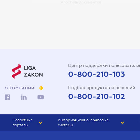
Апостиль документов
Арбитражный управляющий
Аудитор
Виписка з ЕДР
Государственная регистрация
Дарственная на квартиру
Центр поддержки пользователе
Доверенность на автомобиль
0-800-210-103
Доверенность на
Подбор продуктов и решений
представление интересов в
О КОМПАНИИ
суде
0-800-210-102
Доверенность на
распоряжение имуществом
Новостные
Информационно-правовые
Доверенность на регистрацию
порталы
системы
юридического лица
ЮРЛИГА
Право Украины