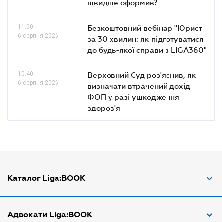
швидше оформив?
11.00
Безкоштовний вебінар "Юрист
6 серпня 2026
за 30 хвилин: як підготуватися
до будь-якої справи з LIGA360"
10.40
Верховний Суд роз'яснив, як
6 серпня 2026
визначати втрачений дохід
ФОП у разі ушкодження
здоров'я
Каталог Liga:BOOK
Адвокат з трудових спорів
Адвокати Liga:BOOK
Адвокат по ДТП