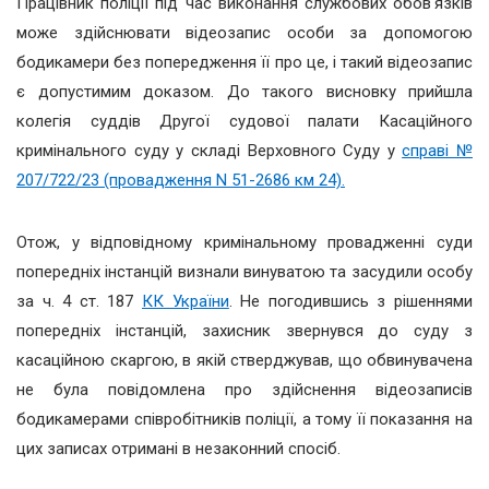
Працівник поліції під час виконання службових обов'язків
може здійснювати відеозапис особи за допомогою
бодикамери без попередження її про це, і такий відеозапис
є допустимим доказом. До такого висновку прийшла
колегія суддів Другої судової палати Касаційного
кримінального суду у складі Верховного Суду у
справі №
207/722/23 (провадження N 51-2686 км 24).
Отож, у відповідному кримінальному провадженні суди
попередніх інстанцій визнали винуватою та засудили особу
за ч. 4 ст. 187
КК України
. Не погодившись з рішеннями
попередніх інстанцій, захисник звернувся до суду з
касаційною скаргою, в якій стверджував, що обвинувачена
не була повідомлена про здійснення відеозаписів
бодикамерами співробітників поліції, а тому її показання на
цих записах отримані в незаконний спосіб.