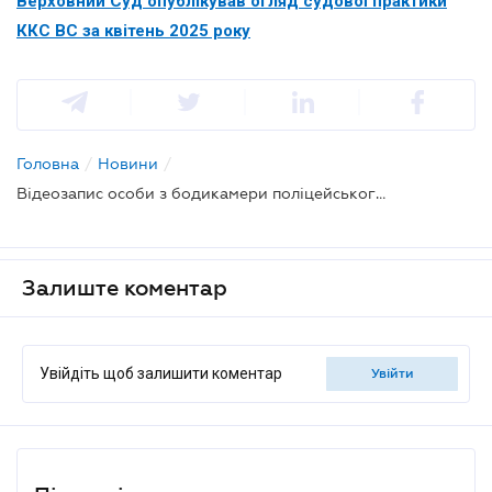
Верховний Суд опублікував огляд судової практики
ККС ВС за квітень 2025 року
Головна
/
Новини
/
Відеозапис особи з бодикамери поліцейського, який не попередив її про це, є допустимим доказом - ККС ВС
Залиште коментар
Увійдіть щоб залишити коментар
увійти