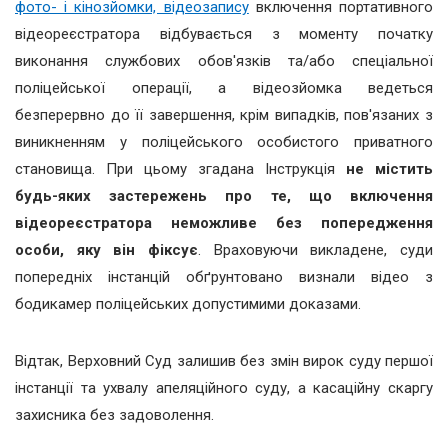
фото- і кінозйомки, відеозапису
включення портативного
відеореєстратора відбувається з моменту початку
виконання службових обов'язків та/або спеціальної
поліцейської операції, а відеозйомка ведеться
безперервно до її завершення, крім випадків, пов'язаних з
виникненням у поліцейського особистого приватного
становища. При цьому згадана Інструкція
не містить
будь-яких застережень про те, що включення
відеореєстратора неможливе без попередження
особи, яку він фіксує
. Враховуючи викладене, суди
попередніх інстанцій обґрунтовано визнали відео з
бодикамер поліцейських допустимими доказами.
Відтак, Верховний Суд залишив без змін вирок суду першої
інстанції та ухвалу апеляційного суду, а касаційну скаргу
захисника без задоволення.