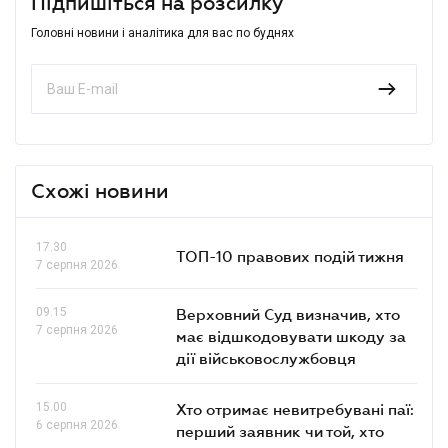
Підпишіться на розсилку
Головні новини і аналітика для вас по буднях
Схожі новини
17.30
ТОП-10 правових подій тижня
7 серпня 2026
09.15
Верховний Суд визначив, хто
7 серпня 2026
має відшкодовувати шкоду за
дії військовослужбовця
15.00
Хто отримає невитребувані паї:
6 серпня 2026
перший заявник чи той, хто