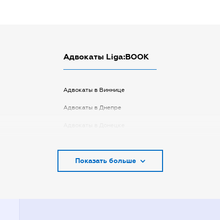
Адвокаты Liga:BOOK
Адвокаты в Виннице
Адвокаты в Днепре
Адвокаты в Донецке
Адвокаты в Запорожье
Показать больше
Адвокаты в Киеве
Адвокаты в Кривом Роге
Адвокаты в Луцке
Адвокаты в Одессе