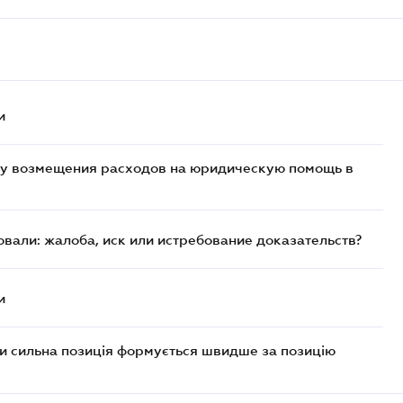
и
у возмещения расходов на юридическую помощь в
вали: жалоба, иск или истребование доказательств?
и
ли сильна позиція формується швидше за позицію