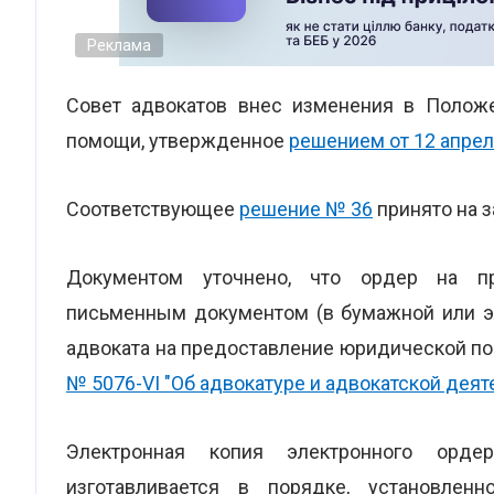
Реклама
Совет адвокатов внес изменения в Полож
помощи, утвержденное
решением от 12 апрел
Соответствующее
решение № 36
принято на з
Документом уточнено, что ордер на п
письменным документом (в бумажной или э
адвоката на предоставление юридической по
№ 5076-VI "Об адвокатуре и адвокатской деят
Электронная копия электронного орд
изготавливается в порядке, установлен