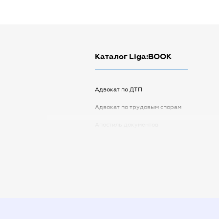
Каталог Liga:BOOK
Адвокат по ДТП
Адвокат по трудовым спорам
Апостиль документов
Арбитражный управляющий
Аудитор
Виписка з ЕДР
Государственная регистрация
Дарственная на квартиру