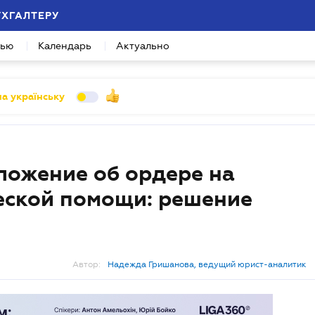
УХГАЛТЕРУ
вью
Календарь
Актуально
а українську
ложение об ордере на
еской помощи: решение
Автор:
Надежда Гришанова, ведущий юрист-аналитик