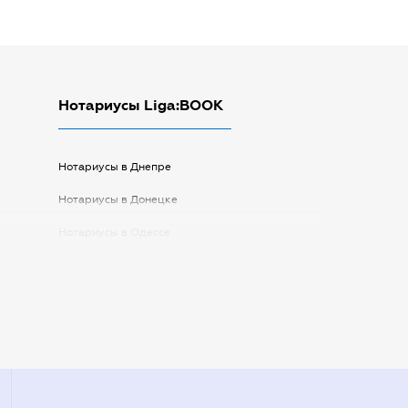
Нотариусы Liga:BOOK
Нотариусы в Днепре
Нотариусы в Донецке
Нотариусы в Одессе
Нотариусы в Запорожье
Нотариусы в Киеве
Нотариусы в Полтаве
Нотариусы в Харькове
Нотариусы в Херсоне