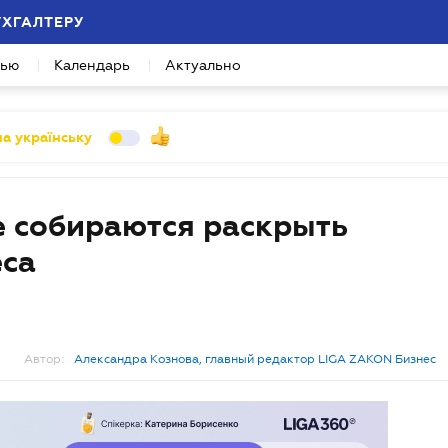
УХГАЛТЕРУ
вью
Календарь
Актуально
а українську
е собираются раскрыть
еса
Автор:
Александра Кознова, главный редактор LIGA ZAKON Бизнес