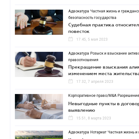
Адвокатура
Частная жизнь и граждан
безопасность государства
Судебная практика относите
повесток
17.45, 5 мая 2023
Адвокатура
Розыск и взыскание актив
правоотношения
Прекращение взыскания алим
изменением места жительств
17.32, 7 апреля 2023
Корпоративное право/M&A
Разрешение
Невыгодные пункты в договор
выявлению
15.51, 8 марта 2023
Адвокатура
Нотариат
Частная жизнь и