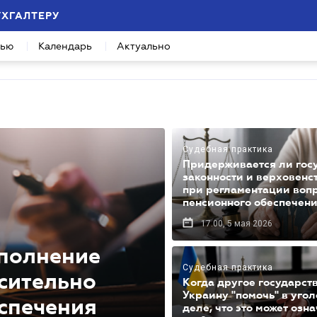
УХГАЛТЕРУ
вью
Календарь
Актуально
Судебная практика
Придерживается ли гос
законности и верховенс
при регламентации воп
пенсионного обеспечен
17.00, 5 мая 2026
сполнение
Судебная практика
сительно
Когда другое государст
Украину "помочь" в уго
спечения
деле, что это может озн