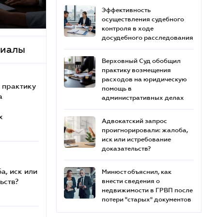
Эффективность
осуществления судебного
контроля в ходе
досудебного расследования
риалы
Верховный Суд обобщил
практику возмещения
расходов на юридическую
 практику
помощь в
а
административных делах
х
Адвокатский запрос
проигнорировали: жалоба,
иск или истребование
доказательств?
а, иск или
Минюст объяснил, как
ьств?
внести сведения о
недвижимости в ГРВП после
потери "старых" документов