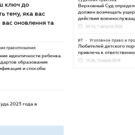
Судебная практика
аш ключ до
Верховный Суд определи
должен возмещать ущер
ь тему, яка вас
действия военнослужащ
я вас оновлення та
09.15, 7 августа 2026
ИТ
•
Уголовное право и пр
Любителей детского пор
ские правоотношения
привлечь к ответственн
ние идентичности ребенка
15.36, 13 июля 2018
ндартов образования
ификация и способы
уда 2023 года в