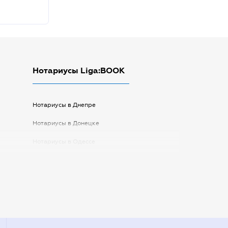
Нотариусы Liga:BOOK
Нотариусы в Днепре
Нотариусы в Донецке
Нотариусы в Одессе
Нотариусы в Запорожье
Нотариусы в Киеве
Нотариусы в Полтаве
Нотариусы в Харькове