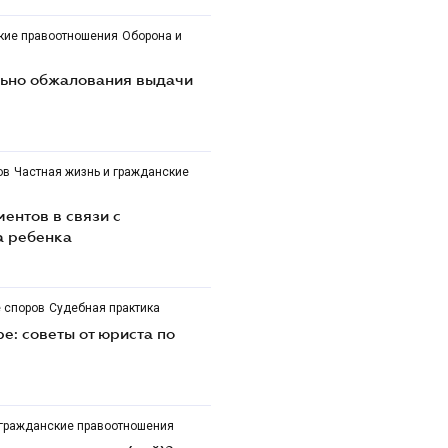
ские правоотношения
Оборона и
льно обжалования выдачи
ов
Частная жизнь и гражданские
ентов в связи с
а ребенка
 споров
Судебная практика
е: советы от юриста по
 гражданские правоотношения