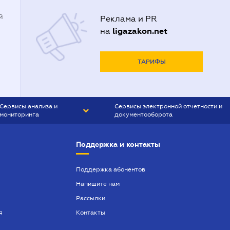
Адвокаты в Одессе
й
Реклама и PR
Адвокаты в Полтаве
ligazakon.net
на
Адвокаты в Харькове
Адвокаты во Львове
ТАРИФЫ
Сервисы анализа и
Сервисы электронной отчетности и
мониторинга
документооборота
CONTR AGENT
Liga:REPORT
Поддержка и контакты
SMS-МАЯК
VERDICTUM
Поддержка абонентов
Напишите нам
SEMANTRUM
Рассылки
SMS-МАЯК ИПОТЕКА
я
Контакты