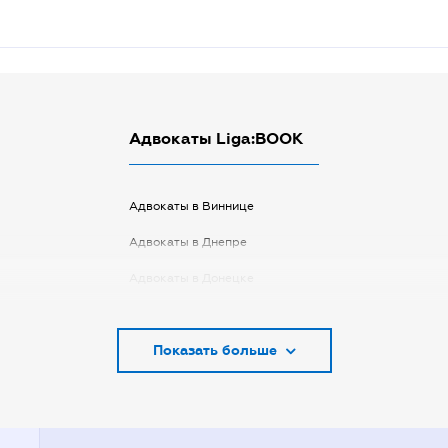
Адвокаты Liga:BOOK
Адвокаты в Виннице
Адвокаты в Днепре
Адвокаты в Донецке
Адвокаты в Запорожье
Показать больше
Адвокаты в Киеве
Адвокаты в Кривом Роге
Адвокаты в Луцке