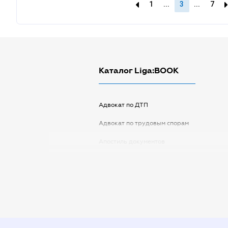
1
...
3
...
7
Каталог Liga:BOOK
Адвокат по ДТП
Адвокат по трудовым спорам
Апостиль документов
Арбитражный управляющий
Аудитор
Виписка з ЕДР
Государственная регистрация