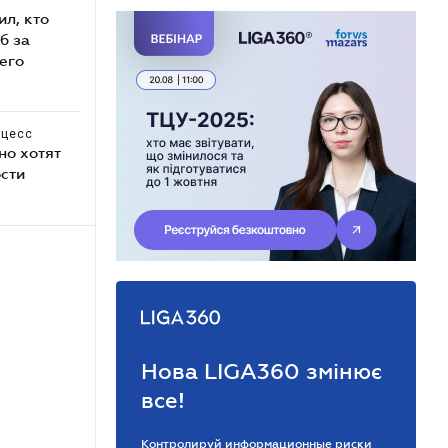
л, кто
б за
его
оцесс
но хотят
ости
Нова LIGA360 змінює
все!
Контролируй информационные риски