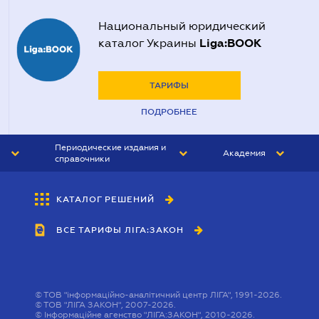
Нотариусы в Херсоне
Национальный юридический
Liga:BOOK
каталог Украины
ТАРИФЫ
ПОДРОБНЕЕ
Периодические издания и
Академия
справочники
ЮРИСТ&ЗАКОН
АКАДЕМИЯ ЛІГА:ЗАКОН
КАТАЛОГ РЕШЕНИЙ
БУХГАЛТЕР&ЗАКОН
ВСЕ ТАРИФЫ ЛІГА:ЗАКОН
ВЕСТНИК МСФО
ИНТЕРБУХ
ЛИЧНЫЙ ЭКСПЕРТ
©
ТОВ "інформаційно-аналітичний центр ЛІГА", 1991-2026.
©
ТОВ "ЛІГА ЗАКОН", 2007-2026.
©
Інформаційне агенство "ЛІГА:ЗАКОН", 2010-2026.