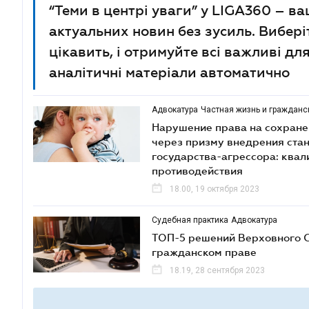
“Теми в центрі уваги” у LIGA360 – в
актуальних новин без зусиль. Виберіт
цікавить, і отримуйте всі важливі дл
аналітичні матеріали автоматично
Адвокатура
Частная жизнь и граждан
Нарушение права на сохране
через призму внедрения ста
государства-агрессора: квал
противодействия
18.00, 19 октября 2023
Судебная практика
Адвокатура
ТОП-5 решений Верховного С
гражданском праве
18.19, 28 сентября 2023