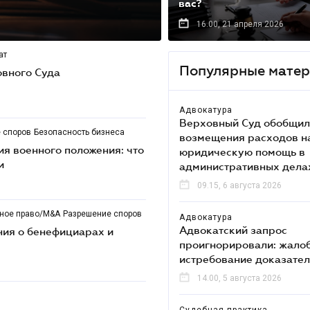
вас?
16.00, 21 апреля 2026
ат
Популярные мате
вного Суда
Адвокатура
Верховный Суд обобщил
 споров
Безопасность бизнеса
возмещения расходов н
ия военного положения: что
юридическую помощь в
и
административных дела
09.15, 6 августа 2026
ное право/M&A
Разрешение споров
Адвокатура
Адвокатский запрос
ия о бенефициарах и
проигнорировали: жалоб
истребование доказател
14.00, 5 августа 2026