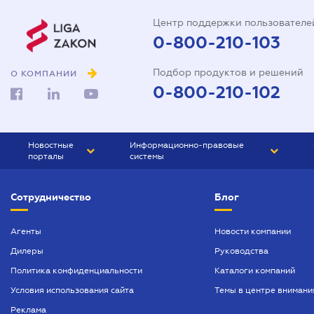
Дарственная на квартиру
Центр поддержки пользователе
Доверенность на автомобиль
0-800-210-103
Доверенность на
Подбор продуктов и решений
представление интересов в
О КОМПАНИИ
суде
0-800-210-102
Доверенность на
распоряжение имуществом
Новостные
Информационно-правовые
Доверенность на регистрацию
порталы
системы
юридического лица
ЮРЛИГА
Право Украины
Договор аренды квартиры
Сотрудничество
Блог
БИЗНЕС
ГРАНД
Договор займа
БУХГАЛТЕР.ua
ПРАЙМ
Агенты
Новости компании
Договор купли-продажи
Дилеры
Руководства
БУХГАЛТЕР ПРОФ
автомобиля
Политика конфиденциальности
Каталоги компаний
ЮРИСТ ПРОФ
Договор купли-продажи дома
Условия использования сайта
Темы в центре внимани
ЮРИСТ
Договор купли-продажи
Реклама