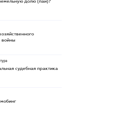
земельную долю (пай)?
хозяйственного
х войны
тура
альная судебная практика
 мобинг