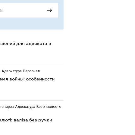
ешений для адвоката в
в
Адвокатура
Персонал
емя войны: особенности
 споров
Адвокатура
Безопасность
алюті: валіза без ручки