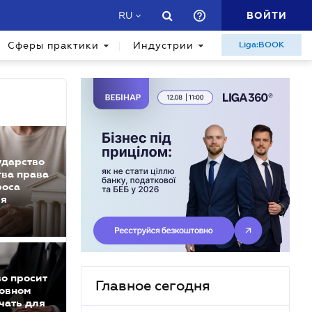
ВОЙТИ
RU
Сферы практики
Индустрии
Liga:BOOK
ударство
тва права
роса
ия
во просит
Главное сегодня
ловном
ачать для