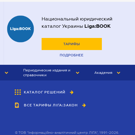
Нотариусы в Харькове
Нотариусы в Херсоне
Национальный юридический
Liga:BOOK
каталог Украины
ТАРИФЫ
ПОДРОБНЕЕ
Периодические издания и
Академия
справочники
ЮРИСТ&ЗАКОН
АКАДЕМИЯ ЛІГА:ЗАКОН
КАТАЛОГ РЕШЕНИЙ
БУХГАЛТЕР&ЗАКОН
ВСЕ ТАРИФЫ ЛІГА:ЗАКОН
ВЕСТНИК МСФО
ИНТЕРБУХ
ЛИЧНЫЙ ЭКСПЕРТ
©
ТОВ "інформаційно-аналітичний центр ЛІГА", 1991-2026.