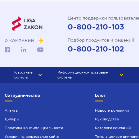
Государственная регистрация
Дарственная на квартиру
Центр поддержки пользователе
Доверенность на автомобиль
0-800-210-103
Доверенность на
Подбор продуктов и решений
представление интересов в
О КОМПАНИИ
суде
0-800-210-102
Доверенность на
распоряжение имуществом
Новостные
Информационно-правовые
Доверенность на регистрацию
порталы
системы
юридического лица
ЮРЛИГА
Право Украины
Договор аренды квартиры
Сотрудничество
Блог
БИЗНЕС
ГРАНД
Договор займа
БУХГАЛТЕР.ua
ПРАЙМ
Агенты
Новости компании
Договор купли-продажи
Дилеры
Руководства
БУХГАЛТЕР ПРОФ
автомобиля
Политика конфиденциальности
Каталоги компаний
ЮРИСТ ПРОФ
Договор купли-продажи дома
Условия использования сайта
Темы в центре внимани