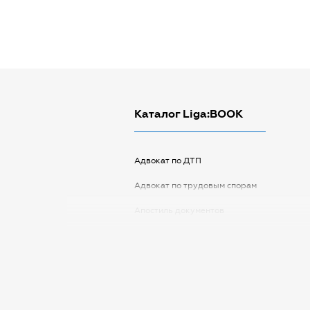
Каталог Liga:BOOK
Адвокат по ДТП
Адвокат по трудовым спорам
Апостиль документов
Арбитражный управляющий
Аудитор
Виписка з ЕДР