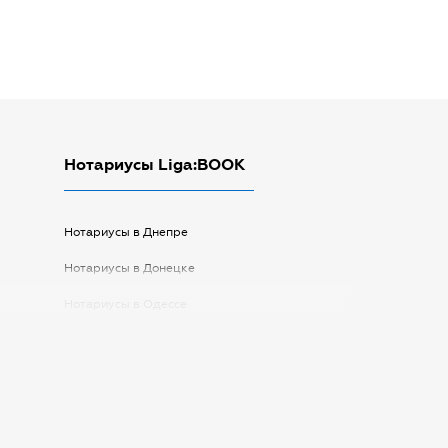
Нотариусы Liga:BOOK
Нотариусы в Днепре
Нотариусы в Донецке
Нотариусы в Одессе
Нотариусы в Запорожье
Нотариусы в Киеве
Нотариусы в Полтаве