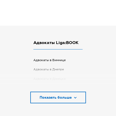
Адвокаты Liga:BOOK
Адвокаты в Виннице
Адвокаты в Днепре
Адвокаты в Донецке
Адвокаты в Запорожье
Показать больше
Адвокаты в Киеве
Адвокаты в Кривом Роге