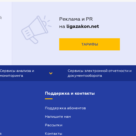
Адвокаты в Луцке
Адвокаты в Одессе
й
Реклама и PR
Адвокаты в Полтаве
ligazakon.net
на
Адвокаты в Харькове
Адвокаты во Львове
ТАРИФЫ
Сервисы анализа и
Сервисы электронной отчетности и
мониторинга
документооборота
CONTR AGENT
Liga:REPORT
Поддержка и контакты
SMS-МАЯК
VERDICTUM
Поддержка абонентов
Напишите нам
SEMANTRUM
Рассылки
SMS-МАЯК ИПОТЕКА
я
Контакты