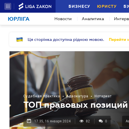
БИЗНЕСУ
ЮРИСТУ
Б
ЮРЛІГА
Новости
Аналитика
Интер
Ця сторінка доступна рідною мовою.
Перейти н
Судебная практика
•
Адвокатура
•
Нотариат
ТОП правовых позиций
17.35, 16 января 2024
82
0
Ав