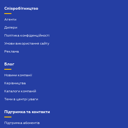
Митний юрист
Співробітництво
Нотаріальне посвідчення договорів
Агенти
Нотаріально завірений переклад
Дилери
Політика конфіденційності
Оформлення афідевіта
Умови використання сайту
Оформлення довіреності
Реклама
Оформлення спадщини
Блог
Попередій договір
Новини компанії
Посвідчення нотаріальних заяв
Керівництва
Послуги адвокатського бюро
Каталоги компаній
Теми в центрі уваги
Підтримка та контакти
Підтримка абонентів