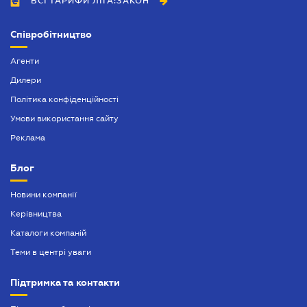
ВСІ ТАРИФИ ЛІГА:ЗАКОН
Засвідчення копій документів
Митний юрист
Співробітництво
Нотаріальне посвідчення договорів
Агенти
Нотаріально завірений переклад
Дилери
Політика конфіденційності
Оформлення афідевіта
Умови використання сайту
Оформлення довіреності
Реклама
Оформлення спадщини
Блог
Попередій договір
Новини компанії
Посвідчення нотаріальних заяв
Керівництва
Послуги адвокатського бюро
Каталоги компаній
Теми в центрі уваги
Підтримка та контакти