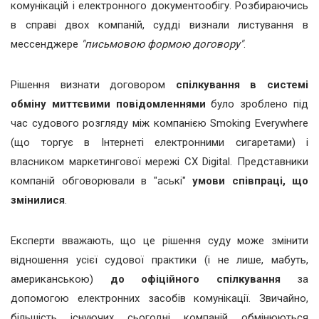
комунікацій і електронного документообігу. Розбираючись
в справі двох компаній, судді визнали листування в
мессенджере
"письмовою формою договору"
.
Рішення визнати договором
спілкування в системі
обміну миттєвими повідомленнями
було зроблено під
час судового розгляду між компанією Smoking Everywhere
(що торгує в Інтернеті електронними сигаретами) і
власником маркетингової мережі CX Digital. Представники
компаній обговорювали в "аські"
умови співпраці, що
змінилися
.
Експерти вважають, що це рішення суду може змінити
відношення усієї судової практики (і не лише, мабуть,
американською)
до офіційного спілкування
за
допомогою електронних засобів комунікації. Звичайно,
більшість існуючих сьогодні компаній обмінюються