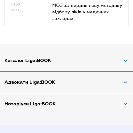
14.00
МОЗ затвердив нову методику
сьогодні
відбору ліків у медичних
закладах
Каталог Liga:BOOK
Адвокат з трудових спорів
Адвокати Liga:BOOK
Адвокат по ДТП
Апостіль документів
Адвокати Вінниці
Нотаріуси Liga:BOOK
Арбітражний керуючий
Адвокати Дніпра
Аудитор
Адвокати Донецка
Нотариуси Дніпра
Витяг з ЄДР
Адвокати Запоріжжя
Нотариуси Києва