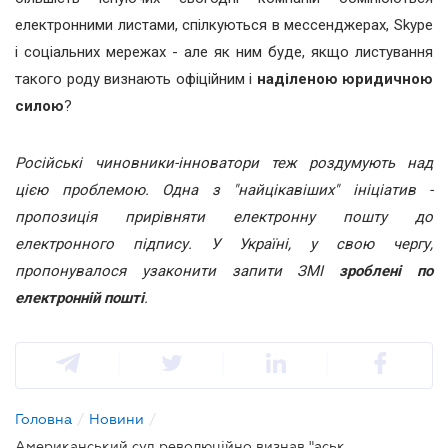
електронними листами, спілкуються в мессенджерах, Skype
і соціальних мережах - але як ним буде, якщо листування
такого роду визнають офіційним і
наділеною юридичною
силою
?
Російські чиновники-інноватори теж роздумують над
цією проблемою. Одна з "найцікавіших" ініціатив -
пропозиція прирівняти електронну пошту до
електронного підпису. У Україні, у свою чергу,
пропонувалося узаконити запити ЗМІ
зроблені по
електронній пошті
.
Головна
/
Новини
/
Американський суд революційно визнав "аську" письмовим договором