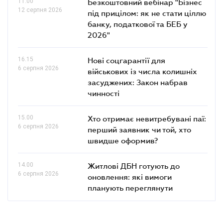
11.00
Безкоштовний вебінар "Бізнес
12 серпня 2026
під прицілом: як не стати ціллю
банку, податкової та БЕБ у
2026"
16.15
Нові соцгарантії для
6 серпня 2026
військових із числа колишніх
засуджених: Закон набрав
чинності
15.00
Хто отримає невитребувані паї:
6 серпня 2026
перший заявник чи той, хто
швидше оформив?
14.00
Житлові ДБН готують до
6 серпня 2026
оновлення: які вимоги
планують переглянути