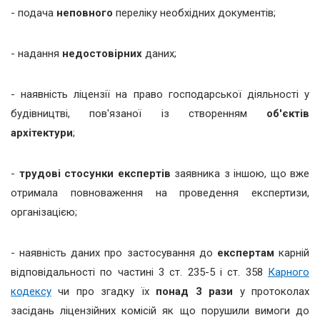
- подача
неповного
переліку необхідних документів;
- надання
недостовірних
даних;
- наявність ліцензії на право господарської діяльності у
будівництві, пов'язаної із створенням
об'єктів
архітектури
;
-
трудові стосунки експертів
заявника з іншою, що вже
отримала повноваження на проведення експертизи,
організацією;
- наявність даних про застосування до
експертам
карній
відповідальності по частині 3 ст. 235-5 і ст. 358
Карного
кодексу
чи про згадку їх
понад 3 рази
у протоколах
засідань ліцензійних комісій як що порушили вимоги до