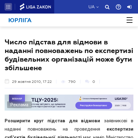
UA
ЮРЛІГА
Число підстав для відмови в
наданні повноважень по експертизі
будівельних організацій може бути
збільшене
29 жовтня 2010, 17:22
790
0
Реклама
Розширити круг підстав для відмови
заявникові в
наданні повноважень на проведення
експертизи
суб'єктів будівельної діяльності
має намір Міністерство