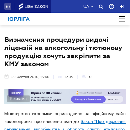
UA
ЮРЛІГА
Визначення процедури видачі
ліцензій на алкогольну і тютюнову
продукцію хочуть закріпити за
КМУ законом
29 жовтня 2010, 15:46
1309
0
Реклама
Міністерство економіки оприлюднило на офіційному сайті
законопроект про внесення змін до
Закон "Про державне
регулювання виробництва і обороту спирту етилового,