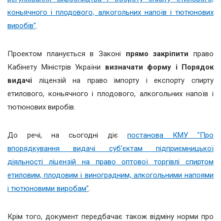
коньячного і плодового, алкогольних напоїв і тютюнових
виробів"
.
Проектом планується в Законі
прямо закріпити
право
Кабінету Міністрів України
визначати форму і Порядок
видачі
ліцензій на право імпорту і експорту спирту
етилового, коньячного і плодового, алкогольних напоїв і
тютюнових виробів.
До речі, на сьогодні діє
постанова КМУ "Про
впорядкування видачі суб'єктам підприємницької
діяльності ліцензій на право оптової торгівлі спиртом
етиловим, плодовим і виноградним, алкогольними напоями
і тютюновими виробам"
.
Крім того, документ передбачає також відміну норми про