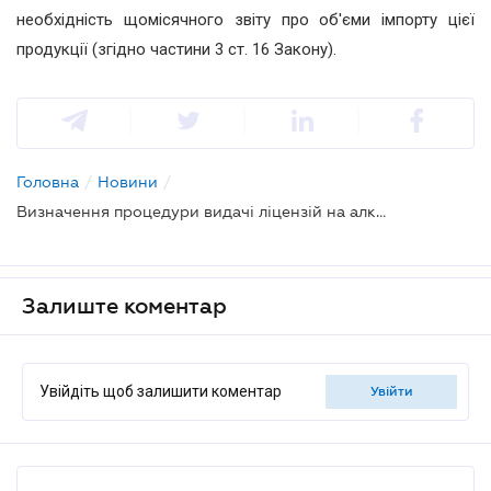
необхідність щомісячного звіту про об'єми імпорту цієї
продукції (згідно частини 3 ст. 16 Закону).
Головна
/
Новини
/
Визначення процедури видачі ліцензій на алкогольну і тютюнову продукцію хочуть закріпити за КМУ законом
Залиште коментар
Увійдіть щоб залишити коментар
увійти