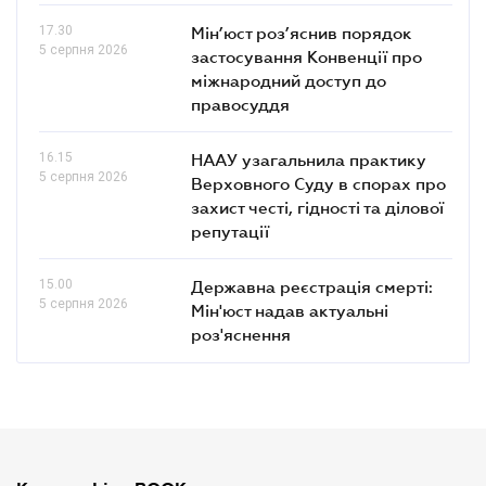
17.30
Мін’юст роз’яснив порядок
5 серпня 2026
застосування Конвенції про
міжнародний доступ до
правосуддя
16.15
НААУ узагальнила практику
5 серпня 2026
Верховного Суду в спорах про
захист честі, гідності та ділової
репутації
15.00
Державна реєстрація смерті:
5 серпня 2026
Мін'юст надав актуальні
роз'яснення