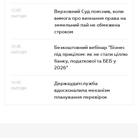
12.00
Верховний Суд пояснив, коли
сьогодні
вимога про визнання права на
земельний пай не обмежена
строком
10.40
Безкоштовний вебінар "Бізнес
сьогодні
під прицілом: як не стати ціллю
банку, податкової та БЕБ у
2026"
10.00
Держаудитслужба
сьогодні
вдосконалила механізм
планування перевірок