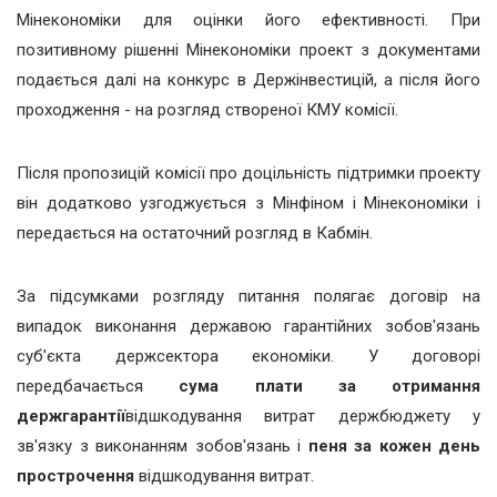
Мінекономіки для оцінки його ефективності. При
позитивному рішенні Мінекономіки проект з документами
подається далі на конкурс в Держінвестицій, а після його
проходження - на розгляд створеної КМУ комісії.
Після пропозицій комісії про доцільність підтримки проекту
він додатково узгоджується з Мінфіном і Мінекономіки і
передається на остаточний розгляд в Кабмін.
За підсумками розгляду питання полягає договір на
випадок виконання державою гарантійних зобов'язань
суб'єкта держсектора економіки. У договорі
передбачається
сума плати за отримання
держгарантії
відшкодування витрат держбюджету у
зв'язку з виконанням зобов'язань і
пеня за кожен день
прострочення
відшкодування витрат.