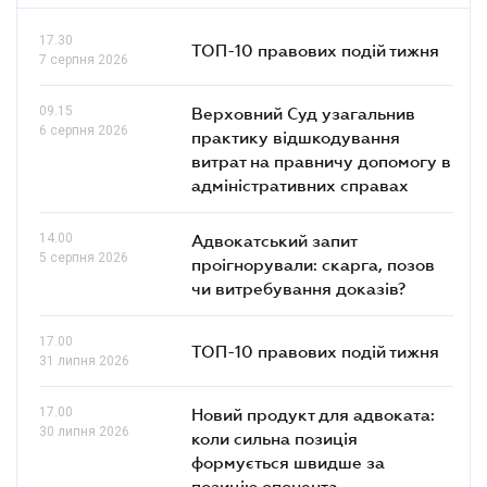
17.30
ТОП-10 правових подій тижня
7 серпня 2026
09.15
Верховний Суд узагальнив
6 серпня 2026
практику відшкодування
витрат на правничу допомогу в
адміністративних справах
14.00
Адвокатський запит
5 серпня 2026
проігнорували: скарга, позов
чи витребування доказів?
17.00
ТОП-10 правових подій тижня
31 липня 2026
17.00
Новий продукт для адвоката:
30 липня 2026
коли сильна позиція
формується швидше за
позицію опонента