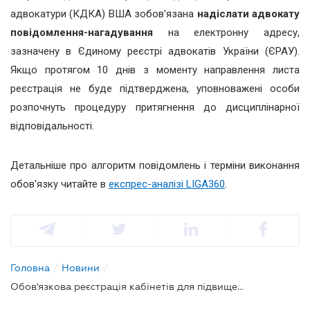
адвокатури (КДКА) ВША зобов'язана
надіслати адвокату
повідомлення-нагадування
на електронну адресу,
зазначену в Єдиному реєстрі адвокатів України (ЄРАУ).
Якщо протягом 10 днів з моменту направлення листа
реєстрація не буде підтверджена, уповноважені особи
розпочнуть процедуру притягнення до дисциплінарної
відповідальності.
Детальніше про алгоритм повідомлень і терміни виконання
обов'язку читайте в
експрес-аналізі LIGA360
.
Головна
/
Новини
/
Обов'язкова реєстрація кабінетів для підвищення кваліфікації: РАУ запровадила систему попередження