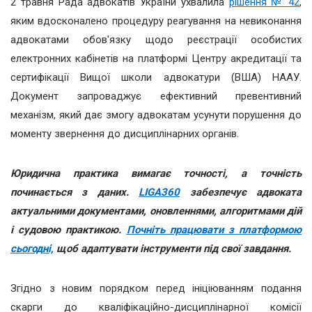
2 травня Рада адвокатів України ухвалила
рішення № 42
,
яким вдосконалено процедуру реагування на невиконання
адвокатами обов'язку щодо реєстрації особистих
електронних кабінетів на платформі Центру акредитації та
сертифікації Вищої школи адвокатури (ВША) НААУ.
Документ запроваджує ефективний превентивний
механізм, який дає змогу адвокатам усунути порушення до
моменту звернення до дисциплінарних органів.
Юридична практика вимагає точності, а точність
починається з даних.
LIGA360
забезпечує адвоката
актуальними документами, оновленнями, алгоритмами дій
і судовою практикою.
Почніть працювати з платформою
сьогодні,
щоб адаптувати інструменти під свої завдання.
Згідно з новим порядком перед ініціюванням подання
скарги до кваліфікаційно-дисциплінарної комісії