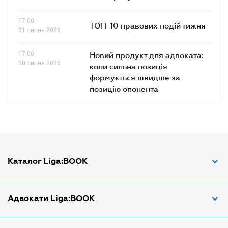
17.00
ТОП-10 правових подій тижня
31 липня 2026
17.00
Новий продукт для адвоката:
30 липня 2026
коли сильна позиція
формується швидше за
позицію опонента
Каталог Liga:BOOK
Адвокат з трудових спорів
Адвокати Liga:BOOK
Адвокат по ДТП
Апостіль документів
Адвокати Вінниці