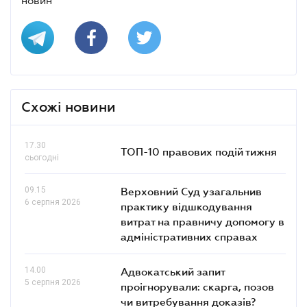
новин
Схожі новини
17.30
ТОП-10 правових подій тижня
сьогодні
09.15
Верховний Суд узагальнив
6 серпня 2026
практику відшкодування
витрат на правничу допомогу в
адміністративних справах
14.00
Адвокатський запит
5 серпня 2026
проігнорували: скарга, позов
чи витребування доказів?