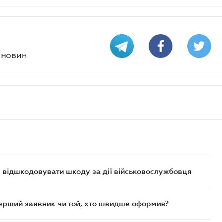
х новин
є відшкодовувати шкоду за дії військовослужбовця
перший заявник чи той, хто швидше оформив?