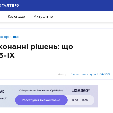
ХГАЛТЕРУ
Календар
Актуально
ва практика
конанні рішень: що
3-IX
Автор:
Експертна група LIGA360