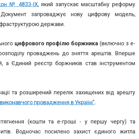
кон № 4833-IX
, який запускає масштабну реформу
 Документ запроваджує нову цифрову модель,
інфраструктурою держави.
ьного
цифрового профілю боржника
(включно з е-
 розподілу проваджень до зняття арештів. Вперше
й, а Єдиний реєстр боржників став інструментом
зації та розширений перелік захищених від арешту
я виконавчого провадження в Україні"
.
стягнення (кошти та е-гроші - у першу чергу) та
итів. Водночас посилено захист єдиного житла