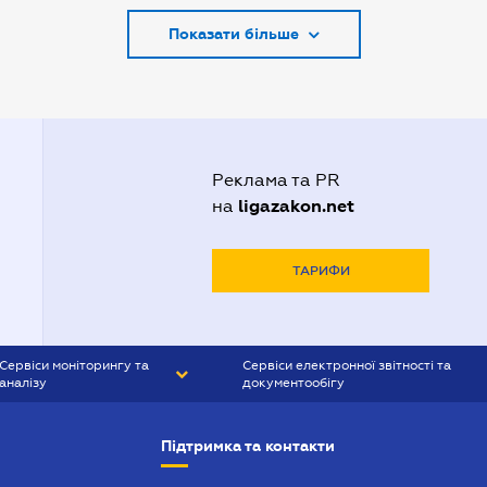
Показати більше
Адвокати Києва
Адвокати Луцька
Адвокати Львова
Адвокати Одеси
Реклама та PR
Адвокати Полтави
ligazakon.net
на
Адвокати Харькова
Адвокаты Кривого Рогу
ТАРИФИ
Сервіси моніторингу та
Сервіси електронної звітності та
аналізу
документообігу
CONTR AGENT
Liga:REPORT
Підтримка та контакти
SMS-МАЯК