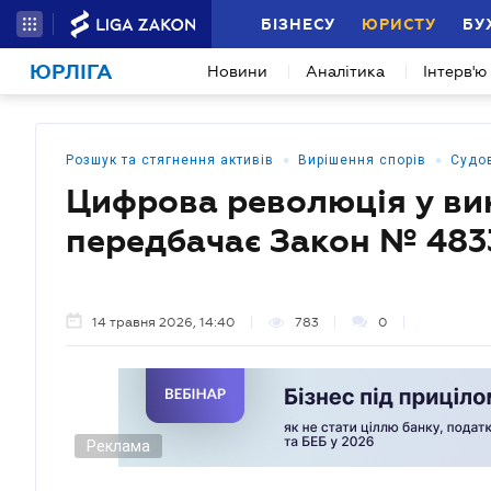
БІЗНЕСУ
ЮРИСТУ
БУ
ЮРЛІГА
Новини
Аналітика
Інтерв'ю
•
•
Розшук та стягнення активів
Вирішення спорів
Судо
Цифрова революція у ви
передбачає Закон № 483
14 травня 2026, 14:40
783
0
Реклама