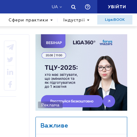
УВІЙТИ
UA
Сфери практики
Індустрії
Liga:BOOK
Реклама
Важливе