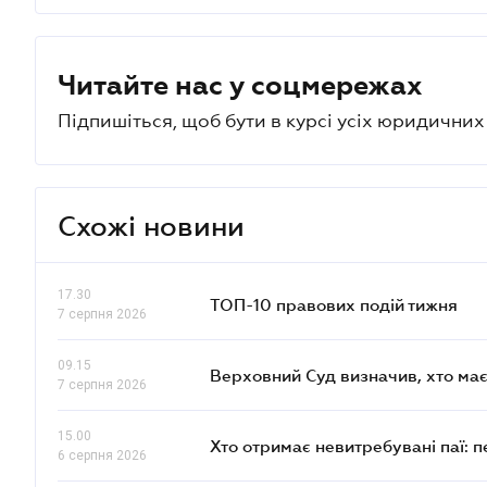
Читайте нас у соцмережах
Підпишіться, щоб бути в курсі усіх юридични
Схожі новини
17.30
ТОП-10 правових подій тижня
7 серпня 2026
09.15
Верховний Суд визначив, хто ма
7 серпня 2026
15.00
Хто отримає невитребувані паї: 
6 серпня 2026