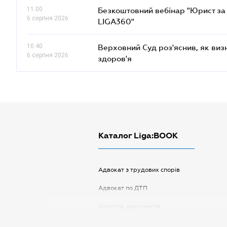
11.00
Безкоштовний вебінар "Юрист за 
6 серпня 2026
LIGA360"
10.40
Верховний Суд роз'яснив, як ви
6 серпня 2026
здоров'я
Каталог Liga:BOOK
Адвокат з трудових спорів
Адвокат по ДТП
Апостіль документів
Арбітражний керуючий