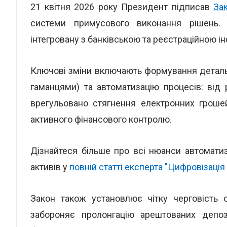
21 квітня 2026 року Президент підписав
За
системи примусового виконання рішень.
інтегровану з банківською та реєстраційною 
Ключові зміни включають формування детал
гаманцями) та автоматизацію процесів: від
врегульовано стягнення електронних гроше
активного фінансового контролю.
Дізнайтеся більше про всі нюанси автомати
активів у
повній статті експерта "Цифровізаці
Закон також установлює чітку черговість 
забороняє пролонгацію арештованих депоз