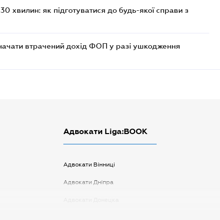
30 хвилин: як підготуватися до будь-якої справи з
значати втрачений дохід ФОП у разі ушкодження
Адвокати Liga:BOOK
Адвокати Вінниці
Адвокати Дніпра
Адвокати Донецка
Адвокати Запоріжжя