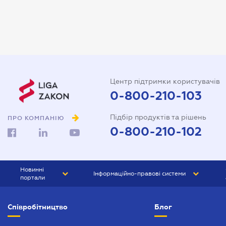
Аудитор
Витяг з ЄДР
Державна реєстрація
Довідка про сімейний стан
Центр підтримки користувачів
Довіреність на автомобіль
0-800-210-103
Довіреність на представлення
Підбір продуктів та рішень
інтересів в суді
ПРО КОМПАНІЮ
0-800-210-102
Довіреність на реєстрацію
юридичної особи
Довіреність на розпорядження
Новинні
Інформаційно-правові системи
майном
портали
Договір дарування квартири
ЮРЛІГА
Право України
Співробітництво
Блог
БІЗНЕС
ГРАНД
Договір купівлі-продажу
автомобіля