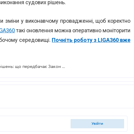
виконання судових рішень.
и зміни у виконавчому провадженні, щоб коректно
IGA360
такі оновлення можна оперативно моніторити
обочому середовищі.
Почніть роботу з LIGA360 вже
Цифрова революція у виконанні рішень: що передбачає Закон № 4833-IX
увійти