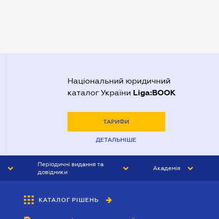
Нотаріуси Одеси
Нотаріуси Полтави
Нотаріуси Харкова
Нотаріуси Херсона
Національний юридичний
Liga:BOOK
каталог України
ТАРИФИ
ДЕТАЛЬНІШЕ
Періодичні видання та
Академія
довідники
ЮРИСТ&ЗАКОН
АКАДЕМІЯ ЛІГА:ЗАКОН
КАТАЛОГ РІШЕНЬ
БУХГАЛТЕР&ЗАКОН