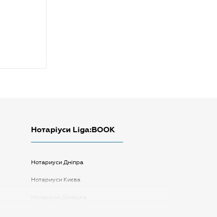
Нотаріуси Liga:BOOK
Нотариуси Дніпра
Нотариуси Києва
Нотаріуси Донецка
Нотаріуси Запоріжжя