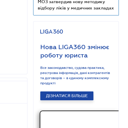
МОЗ затвердив нову методику
відбору ліків у медичних закладах
Нова LIGA360 змінює
роботу юриста
Все законодавство, судова практика,
реєстрова інформація, дані контрагентів
та договорів – в єдиному комплексному
продукті
ДІЗНАТИСЯ БІЛЬШЕ