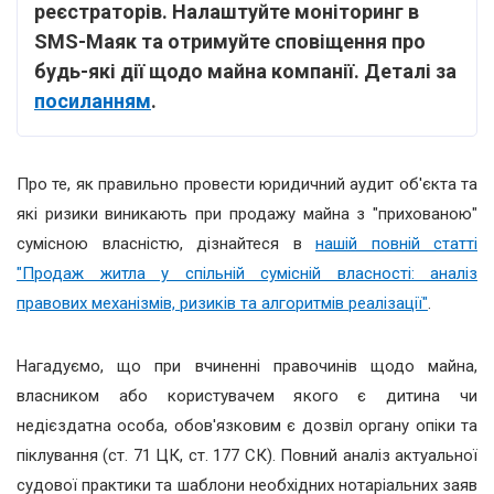
реєстраторів. Налаштуйте моніторинг в
SMS-Маяк та отримуйте сповіщення про
будь-які дії щодо майна компанії. Деталі за
посиланням
.
Про те, як правильно провести юридичний аудит об'єкта та
які ризики виникають при продажу майна з "прихованою"
сумісною власністю, дізнайтеся в
нашій повній статті
"Продаж житла у спільній сумісній власності: аналіз
правових механізмів, ризиків та алгоритмів реалізації"
.
Нагадуємо, що при вчиненні правочинів щодо майна,
власником або користувачем якого є дитина чи
недієздатна особа, обов'язковим є дозвіл органу опіки та
піклування (ст. 71 ЦК, ст. 177 СК). Повний аналіз актуальної
судової практики та шаблони необхідних нотаріальних заяв