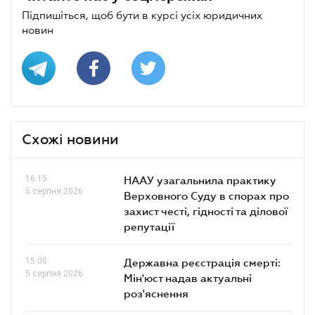
Підпишіться, щоб бути в курсі усіх юридичних
новин
Схожі новини
16.15
НААУ узагальнила практику
5 серпня 2026
Верховного Суду в спорах про
захист честі, гідності та ділової
репутації
15.00
Державна реєстрація смерті:
5 серпня 2026
Мін'юст надав актуальні
роз'яснення