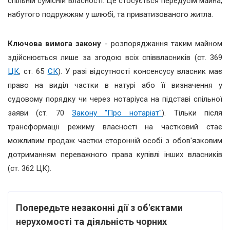
спільній сумісній власності. Це стосується передусім майна,
набутого подружжям у шлюбі, та приватизованого житла.
Ключова вимога закону
- розпоряджання таким майном
здійснюється лише за згодою всіх співвласників (ст. 369
ЦК
, ст. 65
СК
). У разі відсутності консенсусу власник має
право на виділ частки в натурі або її визначення у
судовому порядку чи через нотаріуса на підставі спільної
заяви (ст. 70
Закону "Про нотаріат"
). Тільки після
трансформації режиму власності на частковий стає
можливим продаж частки сторонній особі з обов'язковим
дотриманням переважного права купівлі інших власників
(ст. 362 ЦК).
Попередьте незаконні дії з об'єктами
нерухомості та діяльність чорних