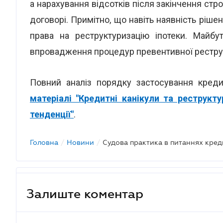
а нарахування відсотків після закінчення стр
договорі. Примітно, що навіть наявність ріш
права на реструктуризацію іпотеки. Майбу
впровадження процедур превентивної реструк
Повний аналіз порядку застосування креди
матеріалі "Кредитні канікули та реструкту
тенденції"
.
Головна
/
Новини
/
Залиште коментар