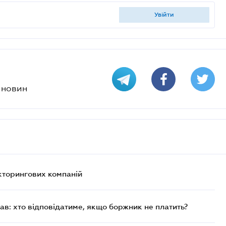
увійти
х новин
кторингових компаній
в: хто відповідатиме, якщо боржник не платить?