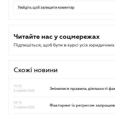
Увійдіть щоб залишити коментар
Читайте нас у соцмережах
Підпишіться, щоб бути в курсі усіх юридични
Схожі новини
10.00
Змінилися правила діяльності фа
6 серпня 2026
09.15
Факторинг із регресом запрацюва
3 серпня 2026