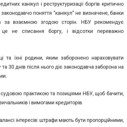
дитних канікул і реструктуризації боргів критично
 законодавчо поняття "канікул" не визначене, банки
ів за взаємною згодою сторін. НБУ рекомендує
: це не списання боргу, і відсотки переважно
і та їхні родини, яким заборонено нараховувати
 та 30 днів після нього діє законодавча заборона на
ми.
з судовою практикою та позиціями НБУ, щоб бачити,
зичальників і вимогами кредиторів.
алансі інтересів: штрафи мають бути пропорційними,