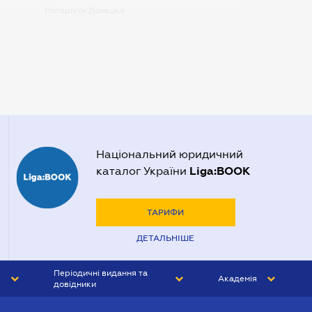
Нотаріуси Донецка
Нотаріуси Запоріжжя
Нотаріуси Одеси
Нотаріуси Полтави
Нотаріуси Харкова
Нотаріуси Херсона
Національний юридичний
Liga:BOOK
каталог України
ТАРИФИ
ДЕТАЛЬНІШЕ
Періодичні видання та
Академія
довідники
ЮРИСТ&ЗАКОН
АКАДЕМІЯ ЛІГА:ЗАКОН