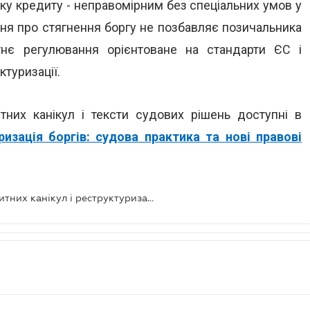
оку кредиту - неправомірним без спеціальних умов у
ення про стягнення боргу не позбавляє позичальника
тнє регулювання орієнтоване на стандарти ЄС і
туризації.
тних канікул і тексти судових рішень доступні в
ризація боргів: судова практика та нові правові
Судова практика в питаннях кредитних канікул і реструктуризації боргів