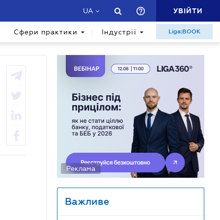
УВІЙТИ
UA
Сфери практики
Індустрії
Liga:BOOK
Реклама
Важливе