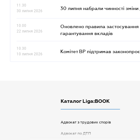
11.30
30 липня набрали чинності зміни
30 липня 2026
10.00
Оновлено правила застосування 
22 липня 2026
гарантування вкладів
10.30
Комітет ВР підтримав законопроє
10 липня 2026
Каталог Liga:BOOK
Адвокат з трудових спорів
Адвокат по ДТП