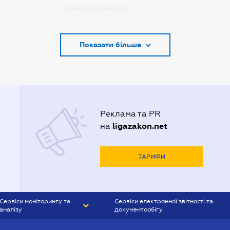
Адвокати Донецка
Адвокати Запоріжжя
Показати більше
Адвокати Києва
Адвокати Луцька
Адвокати Львова
Адвокати Одеси
Реклама та PR
Адвокати Полтави
ligazakon.net
на
Адвокати Харькова
Адвокаты Кривого Рогу
ТАРИФИ
Сервіси моніторингу та
Сервіси електронної звітності та
аналізу
документообігу
CONTR AGENT
Liga:REPORT