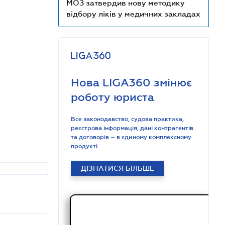
МОЗ затвердив нову методику
відбору ліків у медичних закладах
Нова LIGA360 змінює
роботу юриста
Все законодавство, судова практика,
реєстрова інформація, дані контрагентів
та договорів – в єдиному комплексному
продукті
ДІЗНАТИСЯ БІЛЬШЕ