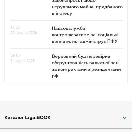
нерухомого майна, придбаного
в іпотеку
17.00
Нацсоцслужба
29 червня 2026
контролюватиме всі соціальні
виплати, які адмініструє ПФУ
09.15
Верховний Суд перевірив
9 червня 2026
обґрунтованість валютної пені
за контрактами з резидентами
рф
Каталог Liga:BOOK
Адвокат з трудових спорів