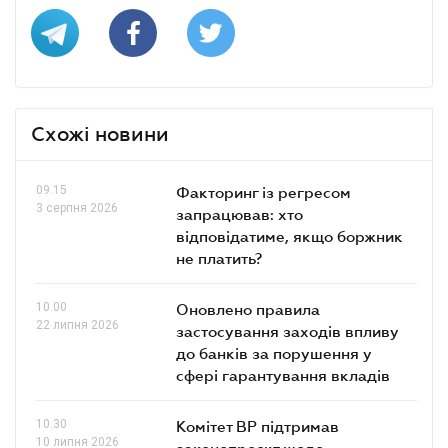
Схожі новини
09.15
Факторинг із регресом
3 серпня 2026
запрацював: хто
відповідатиме, якщо боржник
не платить?
10.00
Оновлено правила
22 липня 2026
застосування заходів впливу
до банків за порушення у
сфері гарантування вкладів
10.30
Комітет ВР підтримав
10 липня 2026
законопроєкт щодо