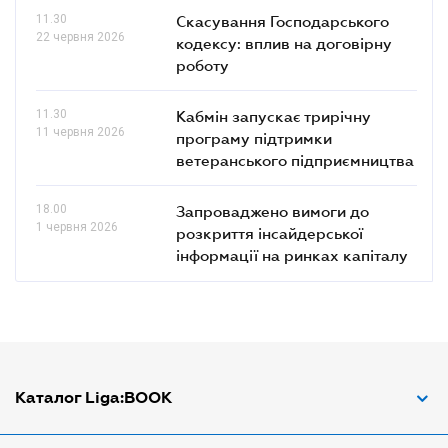
11.30
Скасування Господарського
22 червня 2026
кодексу: вплив на договірну
роботу
11.30
Кабмін запускає трирічну
11 червня 2026
програму підтримки
ветеранського підприємництва
18.00
Запроваджено вимоги до
1 червня 2026
розкриття інсайдерської
інформації на ринках капіталу
Каталог Liga:BOOK
Адвокат з трудових спорів