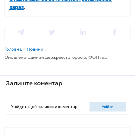
зараз
.
Головна
/
Новини
/
Оновлено Єдиний держреєстр юросіб, ФОП та громадських формувань: впроваджено нові організаційно-правові форми
Залиште коментар
Увійдіть щоб залишити коментар
увійти