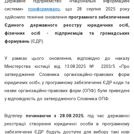
Державне підприємство «Національні інформаційні
системи»
поінформувало
, що 28 серпня 2025 року
здійснило технічне оновлення
програмного забезпечення
Єдиного державного реєстру юридичних осіб,
фізичних осіб - підприємців та громадських
формувань
(ЄДР).
У рамках цього оновлення, відповідно до наказу
Міністерства юстиції від 13.08.2025 № 2203/5 «Про
затвердження Словника організаційно-правових форм
юридичних осіб», у програмному забезпеченні ЄДР коди та
назви організаційно-правових форм (ОПФ) були приведені
у відповідність до затвердженого Словника ОПФ.
Відтепер
починаючи з 28.08.2025
,
під час державної
реєстрації створення юридичної особи в програмному
забезпеченні ЄДР будуть доступні для вибору такі нові