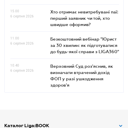
15.00
Хто отримає невитребувані паї:
6 серпня 2026
перший заявник чи той, хто
швидше оформив?
11.00
Безкоштовний вебінар "Юрист
6 серпня 2026
за 30 хвилин: як підготуватися
до будь-якої справи з LIGA360"
10.40
Верховний Суд роз'яснив, як
6 серпня 2026
визначати втрачений дохід
ФОП у разі ушкодження
здоров'я
Каталог Liga:BOOK