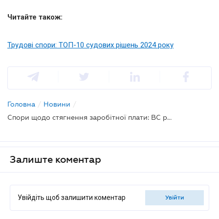
Читайте також:
Трудові спори: ТОП-10 судових рішень 2024 року
Головна
/
Новини
/
Спори щодо стягнення заробітної плати: ВС роз'яснив деякі аспекти щодо обчислення строків звернення до суду
Залиште коментар
Увійдіть щоб залишити коментар
увійти