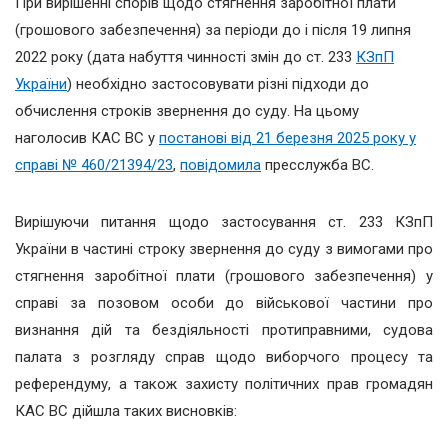
При вирішенні спорів щодо стягнення заробітної плати
(грошового забезпечення) за періоди до і після 19 липня
2022 року (дата набуття чинності змін до ст. 233
КЗпП
України
) необхідно застосовувати різні підходи до
обчислення строків звернення до суду. На цьому
наголосив КАС ВС у
постанові від 21 березня 2025 року у
справі № 460/21394/23
,
повідомила
пресслужба ВС.
Вирішуючи питання щодо застосування ст. 233 КЗпП
України в частині строку звернення до суду з вимогами про
стягнення заробітної плати (грошового забезпечення) у
справі за позовом особи до військової частини про
визнання дій та бездіяльності протиправними, cудова
палата з розгляду справ щодо виборчого процесу та
референдуму, а також захисту політичних прав громадян
КАС ВС дійшла таких висновків: