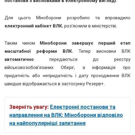
постанови з висновками в електронному вигляді
.
Для цього Міноборони розробило та впровадило
електронний кабінет ВЛК
, роз'яснили в міністерстві.
Таким чином
Міноборони завершує перший етап
масштабної реформи ВЛК.
Тепер висновки ВЛК
автоматично
передаються до реєстру
військовозобов'язаних Оберіг, а інформація про
придатність або непридатність і дату проходження ВЛК
швидше відображається в застосунку Резерв+.
Зверніть увагу
:
Електронні постанови та
направлення на ВЛК: Міноборони відповіло
на найпопулярніші запитання