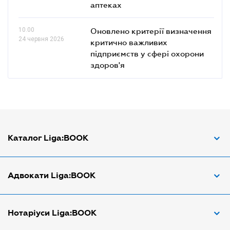
аптеках
10.00
Оновлено критерії визначення
24 червня 2026
критично важливих
підприємств у сфері охорони
здоров'я
Каталог Liga:BOOK
Адвокат з трудових спорів
Адвокати Liga:BOOK
Адвокат по ДТП
Апостіль документів
Адвокати Вінниці
Нотаріуси Liga:BOOK
Арбітражний керуючий
Адвокати Дніпра