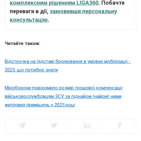
комплексним рішенням LIGA360
. Побачте
переваги в дії,
замовивши персональну
консультацію
.
Читайте також:
Відстрочка на підставі бронювання в умовах мобілізації -
2025: що потрібно знати
Міноборони повідомило розмір грошової компенсації
військовослужбовцям ЗСУ за піднайом (найом) ними
житлових приміщень у 2025 році