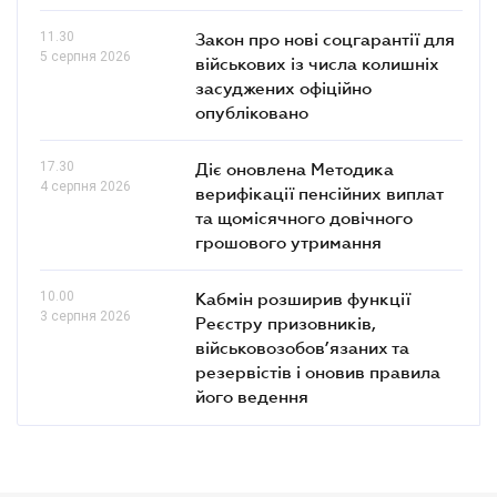
11.30
Закон про нові соцгарантії для
5 серпня 2026
військових із числа колишніх
засуджених офіційно
опубліковано
17.30
Діє оновлена Методика
4 серпня 2026
верифікації пенсійних виплат
та щомісячного довічного
грошового утримання
10.00
Кабмін розширив функції
3 серпня 2026
Реєстру призовників,
військовозобов’язаних та
резервістів і оновив правила
його ведення