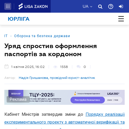
UA
ЮРЛІГА
•
ІТ
Оборона та безпека держави
Уряд спростив оформлення
паспортів за кордоном
1 квітня 2025, 16:02
1558
0
Автор:
Надія Гришанова, провідний юрист-аналітик
Реклама
Кабінет Міністрів затвердив зміни до
Порядку реалізації
експериментального проекту з автоматичної верифікації та