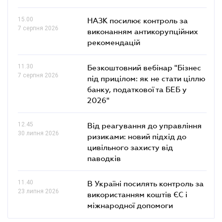
15.00
НАЗК посилює контроль за
7 серпня 2026
виконанням антикорупційних
рекомендацій
11.30
Безкоштовний вебінар "Бізнес
7 серпня 2026
під прицілом: як не стати ціллю
банку, податкової та БЕБ у
2026"
12.45
Від реагування до управління
30 липня 2026
ризиками: новий підхід до
цивільного захисту від
паводків
11.40
В Україні посилять контроль за
23 липня 2026
використанням коштів ЄС і
міжнародної допомоги