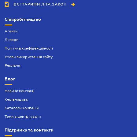
ВСІ ТАРИФИ ЛІГА:ЗАКОН
Засвідчення копій документів
Митний юрист
Співробітництво
Нотаріальне посвідчення договорів
Агенти
Нотаріально завірений переклад
Дилери
Політика конфіденційності
Оформлення афідевіта
Умови використання сайту
Оформлення довіреності
Реклама
Оформлення спадщини
Блог
Попередій договір
Новини компанії
Посвідчення нотаріальних заяв
Керівництва
Послуги адвокатського бюро
Каталоги компаній
Теми в центрі уваги
Підтримка та контакти