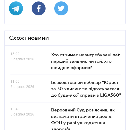
Схожі новини
15.00
Хто отримає невитребувані паї:
6 серпня 2026
перший заявник чи той, хто
швидше оформив?
11.00
Безкоштовний вебінар "Юрист
6 серпня 2026
за 30 хвилин: як підготуватися
до будь-якої справи з LIGA360"
10.40
Верховний Суд роз'яснив, як
6 серпня 2026
визначати втрачений дохід
ФОП у разі ушкодження
здоров'я