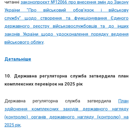
читанні
законопроєкт №12066 про внесення змін до Закону
України "Про військовий обов'язок і військову
службу" щодо створення та функціонування Єдиного
державного реєстру військовослужбовців та до інших
законів України щодо удосконалення порядку ведення
військового обліку
.
Детальніше
10.
Державна регуляторна служба затвердила план
комплексних перевірок на 2025 рік
Державна регуляторна служба затвердила
План
здійснення комплексних заходів державного нагляду
(контролю) органів державного нагляду (контролю) на
2025 рік
.