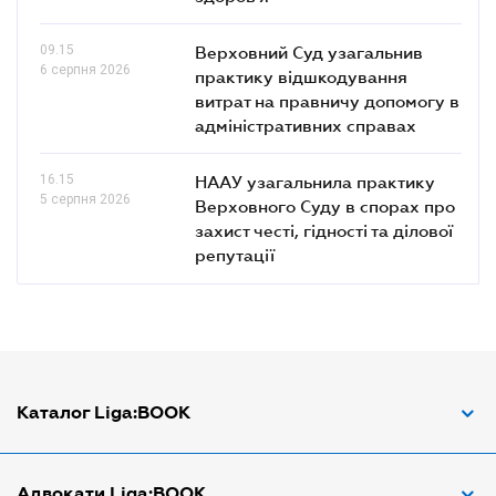
09.15
Верховний Суд узагальнив
6 серпня 2026
практику відшкодування
витрат на правничу допомогу в
адміністративних справах
16.15
НААУ узагальнила практику
5 серпня 2026
Верховного Суду в спорах про
захист честі, гідності та ділової
репутації
Каталог Liga:BOOK
Адвокат з трудових спорів
Адвокати Liga:BOOK