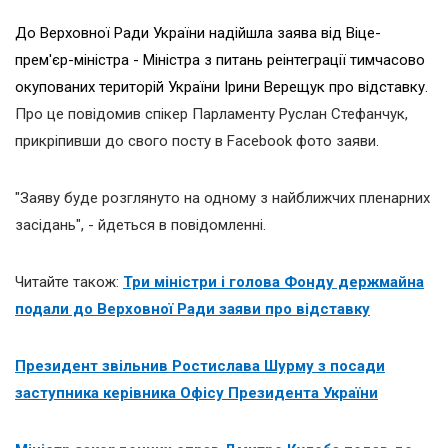
До Верховної Ради України надійшла заява від Віце-
прем'єр-міністра - Міністра з питань реінтеграції тимчасово
окупованих територій України Ірини Верещук про відставку.
Про це повідомив спікер Парламенту Руслан Стефанчук,
прикріпивши до свого посту в Facebook фото заяви.
"Заяву буде розглянуто на одному з найближчих пленарних
засідань", - йдеться в повідомленні.
Читайте також:
Три міністри і голова Фонду держмайна
подали до Верховної Ради заяви про відставку
Президент звільнив Ростислава Шурму з посади
заступника керівника Офісу Президента України