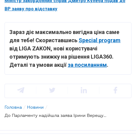
Міністр закордонних справ Дмитро Кулеба подав до
ВР заяву про відставку
Зараз діє максимально вигідна ціна саме
для тебе! Скориставшись
Special program
від LIGA ZAKON, нові користувачі
отримують знижку на рішення LIGA360.
Деталі та умови акції
за посиланням
.
Головна
/
Новини
/
До Парламенту надійшла заява Ірини Верещук про відставку з посади Віцепрем'єрки - Міністра з питань реінтеграції тимчасово окупованих територій