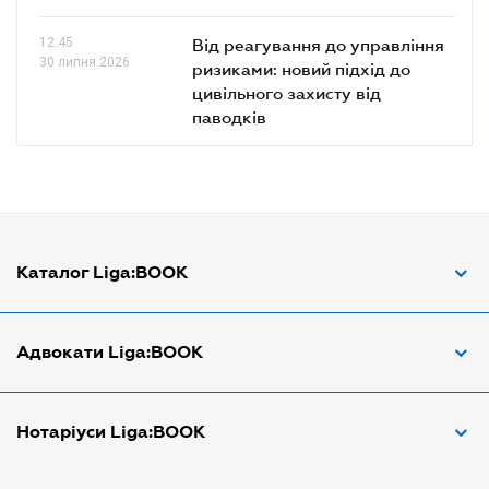
12.45
Від реагування до управління
30 липня 2026
ризиками: новий підхід до
цивільного захисту від
паводків
Каталог Liga:BOOK
Адвокат з трудових спорів
Адвокати Liga:BOOK
Адвокат по ДТП
Апостіль документів
Адвокати Вінниці
Нотаріуси Liga:BOOK
Арбітражний керуючий
Адвокати Дніпра
Аудитор
Адвокати Донецка
Нотариуси Дніпра