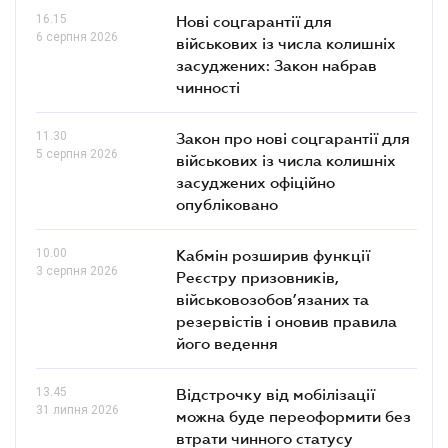
16.15
Нові соцгарантії для
6 серпня 2026
військових із числа колишніх
засуджених: Закон набрав
чинності
11.30
Закон про нові соцгарантії для
5 серпня 2026
військових із числа колишніх
засуджених офіційно
опубліковано
10.00
Кабмін розширив функції
3 серпня 2026
Реєстру призовників,
військовозобов’язаних та
резервістів і оновив правила
його ведення
13.45
Відстрочку від мобілізації
31 липня 2026
можна буде переоформити без
втрати чинного статусу