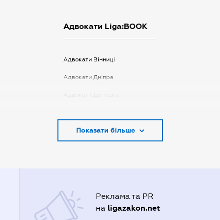
Адвокати Liga:BOOK
Адвокати Вінниці
Адвокати Дніпра
Адвокати Донецка
Адвокати Запоріжжя
Показати більше
Адвокати Києва
Адвокати Луцька
Адвокати Львова
Адвокати Одеси
Реклама та PR
Адвокати Полтави
ligazakon.net
на
Адвокати Харькова