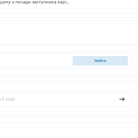
Президент звільнив Ростислава Шурму з посади заступника керівника Офісу Президента України
увійти