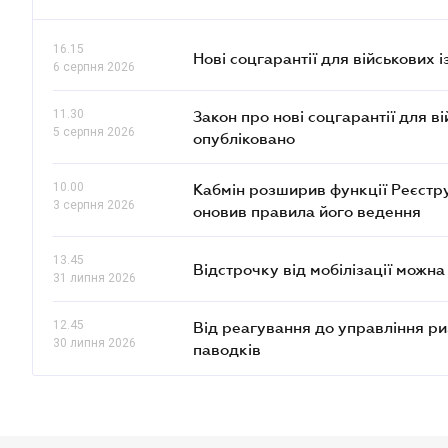
16.15
Нові соцгарантії для військових 
6 серпня 2026
11.30
Закон про нові соцгарантії для в
5 серпня 2026
опубліковано
10.00
Кабмін розширив функції Реєстру 
3 серпня 2026
оновив правила його ведення
13.45
Відстрочку від мобілізації можн
31 липня 2026
12.45
Від реагування до управління риз
30 липня 2026
паводків