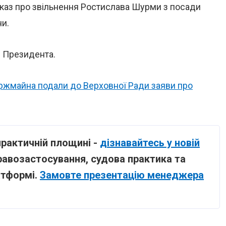
каз про звільнення Ростислава Шурми з посади
ни.
і Президента.
ержмайна подали до Верховної Ради заяви про
практичній площині -
дізнавайтесь у новій
правозастосування, судова практика та
атформі.
Замовте презентацію менеджера