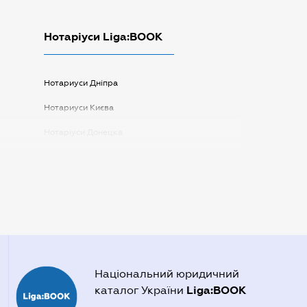
Нотаріуси Liga:BOOK
Нотариуси Дніпра
Нотариуси Києва
Нотаріуси Донецка
Нотаріуси Запоріжжя
Нотаріуси Одеси
Нотаріуси Полтави
Нотаріуси Харкова
Нотаріуси Херсона
Національний юридичний
Liga:BOOK
каталог України