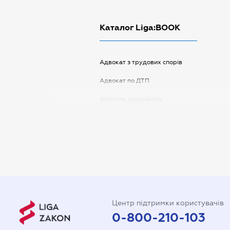
Каталог Liga:BOOK
Адвокат з трудових спорів
Адвокат по ДТП
Апостіль документів
Арбітражний керуючий
Аудитор
Витяг з ЄДР
Державна реєстрація
Довідка про сімейний стан
Центр підтримки користувачів
Довіреність на автомобіль
0-800-210-103
Довіреність на представлення