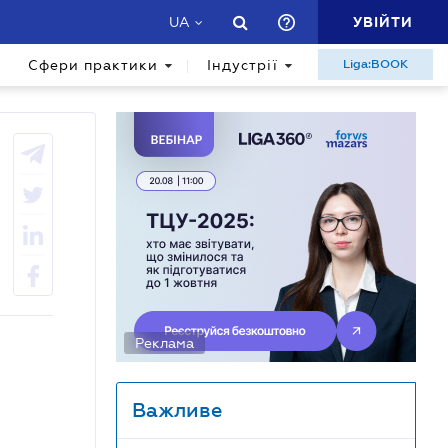
УВІЙТИ
UA
Сфери практики
Індустрії
Liga:BOOK
Реклама
Важливе