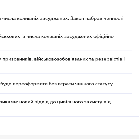
із числа колишніх засуджених: Закон набрав чинності
ійськових із числа колишніх засуджених офіційно
призовників, військовозобов’язаних та резервістів і
а буде переоформити без втрати чинного статусу
иками: новий підхід до цивільного захисту від