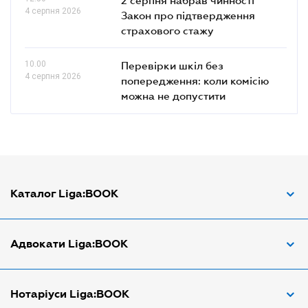
4 серпня 2026
Закон про підтвердження
страхового стажу
10.00
Перевірки шкіл без
4 серпня 2026
попередження: коли комісію
можна не допустити
Каталог Liga:BOOK
Адвокат з трудових спорів
Адвокати Liga:BOOK
Адвокат по ДТП
Апостіль документів
Адвокати Вінниці
Нотаріуси Liga:BOOK
Арбітражний керуючий
Адвокати Дніпра