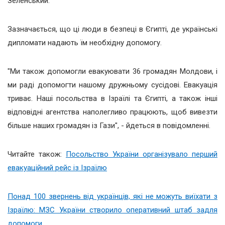
Зеленський.
Зазначається, що ці люди в безпеці в Єгипті, де українські
дипломати надають їм необхідну допомогу.
"Ми також допомогли евакуювати 36 громадян Молдови, і
ми раді допомогти нашому дружньому сусідові. Евакуація
триває. Наші посольства в Ізраїлі та Єгипті, а також інші
відповідні агентства наполегливо працюють, щоб вивезти
більше наших громадян із Гази", - йдеться в повідомленні.
Читайте також:
Посольство України організувало перший
евакуаційний рейс із Ізраїлю
Понад 100 звернень від українців, які не можуть виїхати з
Ізраїлю: МЗС України створило оперативний штаб задля
допомоги