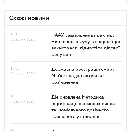
Схожі новини
16.15
НААУ узагальнила практику
5 серпня 2026
Верховного Суду в спорах про
захист честі, гідності та ділової
репутації
15.00
Державна реєстрація смерті:
5 серпня 2026
Мін'юст надав актуальні
роз'яснення
17.30
Діє оновлена Методика
4 серпня 2026
верифікації пенсійних виплат
та щомісячного довічного
грошового утримання
12.50
2 серпня набрав чинності