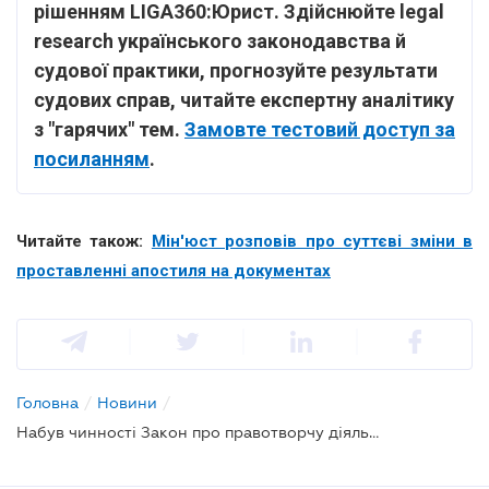
рішенням LIGA360:Юрист. Здійснюйте legal
research українського законодавства й
судової практики, прогнозуйте результати
судових справ, читайте експертну аналітику
з "гарячих" тем.
Замовте тестовий доступ за
посиланням
.
Читайте також:
Мін'юст розповів про суттєві зміни в
проставленні апостиля на документах
Головна
/
Новини
/
Набув чинності Закон про правотворчу діяльність, який визначає ієрархічну систему нормативно-правових актів