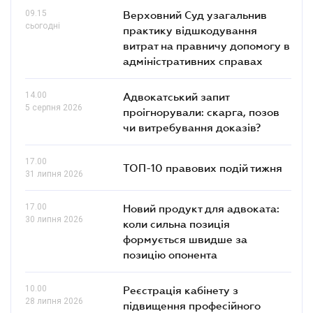
09.15
Верховний Суд узагальнив
сьогодні
практику відшкодування
витрат на правничу допомогу в
адміністративних справах
14.00
Адвокатський запит
5 серпня 2026
проігнорували: скарга, позов
чи витребування доказів?
17.00
ТОП-10 правових подій тижня
31 липня 2026
17.00
Новий продукт для адвоката:
30 липня 2026
коли сильна позиція
формується швидше за
позицію опонента
10.00
Реєстрація кабінету з
28 липня 2026
підвищення професійного