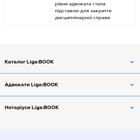
рівня адвоката стала
підставою для закриття
дисциплінарної справи
Каталог Liga:BOOK
Адвокат з трудових спорів
Адвокати Liga:BOOK
Адвокат по ДТП
Апостіль документів
Адвокати Вінниці
Нотаріуси Liga:BOOK
Арбітражний керуючий
Адвокати Дніпра
Аудитор
Адвокати Донецка
Нотариуси Дніпра
Витяг з ЄДР
Адвокати Запоріжжя
Нотариуси Києва