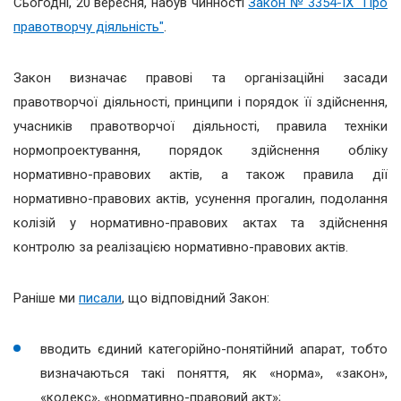
Сьогодні, 20 вересня, набув чинності
Закон № 3354-IX "Про
правотворчу діяльність"
.
Закон визначає правові та організаційні засади
правотворчої діяльності, принципи і порядок її здійснення,
учасників правотворчої діяльності, правила техніки
нормопроектування, порядок здійснення обліку
нормативно-правових актів, а також правила дії
нормативно-правових актів, усунення прогалин, подолання
колізій у нормативно-правових актах та здійснення
контролю за реалізацією нормативно-правових актів.
Раніше ми
писали
, що відповідний Закон:
вводить єдиний категорійно-понятійний апарат, тобто
визначаються такі поняття, як «норма», «закон»,
«кодекс», «нормативно-правовий акт»;