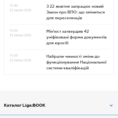
10.40
З 22 жовтня запрацює новий
23 липня 2026
Закон про ВПО: що зміниться
для переселенців
10.00
Мін'юст затвердив 42
23 липня 2026
уніфіковані форми документів
для юросіб
16.00
Набрали чинності зміни до
22 липня 2026
функціонування Національної
системи кваліфікацій
Каталог Liga:BOOK
Адвокат з трудових спорів