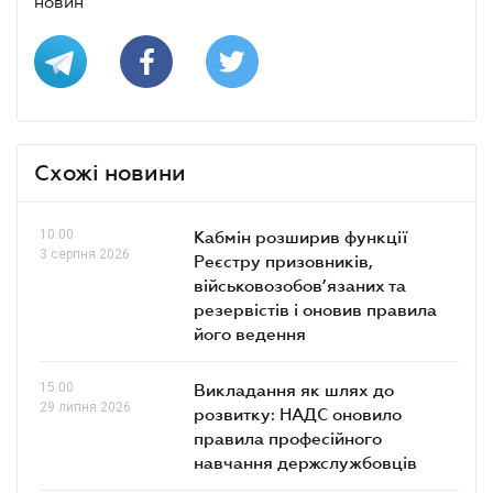
новин
Схожі новини
10.00
Кабмін розширив функції
3 серпня 2026
Реєстру призовників,
військовозобов’язаних та
резервістів і оновив правила
його ведення
15.00
Викладання як шлях до
29 липня 2026
розвитку: НАДС оновило
правила професійного
навчання держслужбовців