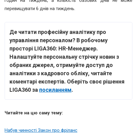
годин на тиждень, а кількість базових днів не може
перевищувати 6 днів на тиждень.
Де читати професійну аналітику про
управління персоналом? В робочому
просторі LIGA360: HR-Менеджер.
Налаштуйте персональну стрічку новин з
обраних джерел, отримуйте доступ до
аналітики з кадрового обліку, читайте
коментарі експертів. Оберіть своє рішення
LIGA360 за
посиланням
.
Читайте на цю саму тему:
Набув чинності Закон про фріланс