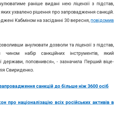
улюватиме раніше видані нею ліцензії з підстав,
 яких ухвалено рішення про запровадження санкцій.
жені Кабміном на засіданні 30 вересня,
повідомив
воливши анулювати дозволи та ліцензії з підстав,
м чином набір санкційних інструментів, який
ї держави, поповнився», - зазначила Перший віце-
Юлія Свириденко.
запровадження санкцій до більше ніж 3600 осіб
он про націоналізацію всіх російських активів в