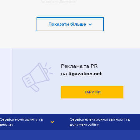
Адвокати Донецка
Адвокати Запоріжжя
Показати більше
Адвокати Києва
Адвокати Луцька
Адвокати Львова
Адвокати Одеси
Реклама та PR
Адвокати Полтави
ligazakon.net
на
Адвокати Харькова
Адвокаты Кривого Рогу
ТАРИФИ
Сервіси моніторингу та
Сервіси електронної звітності та
аналізу
документообігу
CONTR AGENT
Liga:REPORT