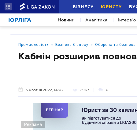
БІЗНЕСУ
ЮРИСТУ
БУ
ЮРЛІГА
Новини
Аналітика
Інтерв'ю
•
•
Промисловість
Безпека бізнесу
Оборона та безпека
Кабмін розширив повно
3 жовтня 2022, 14:07
2967
0
Реклама