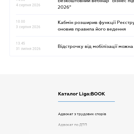
Безкоштовний вебінар "Бізнес під
4 серпня 2026
2026"
10.00
Кабмін розширив функції Реєстру 
3 серпня 2026
оновив правила його ведення
13.45
Відстрочку від мобілізації можн
31 липня 2026
Каталог Liga:BOOK
Адвокат з трудових спорів
Адвокат по ДТП