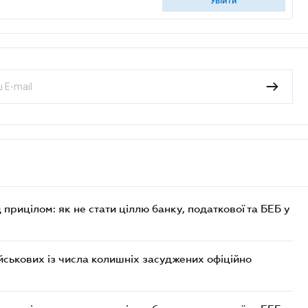
увійти
 прицілом: як не стати ціллю банку, податкової та БЕБ у
ійськових із числа колишніх засуджених офіційно