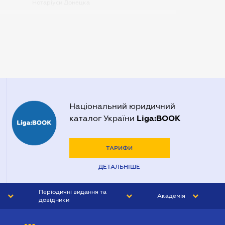
Нотаріуси Донецка
Нотаріуси Запоріжжя
Нотаріуси Одеси
Нотаріуси Полтави
Нотаріуси Харкова
Нотаріуси Херсона
Національний юридичний
Liga:BOOK
каталог України
ТАРИФИ
ДЕТАЛЬНІШЕ
Періодичні видання та
Академія
довідники
ЮРИСТ&ЗАКОН
АКАДЕМІЯ ЛІГА:ЗАКОН