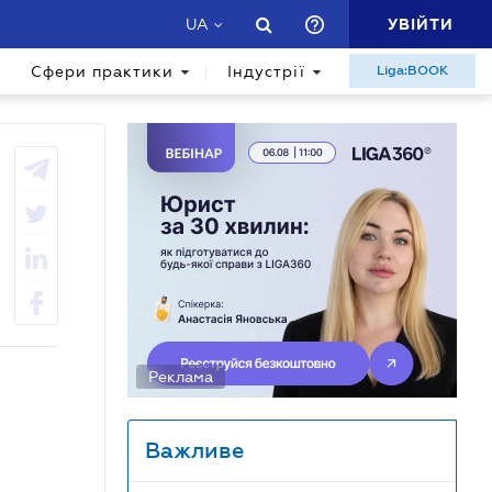
УВІЙТИ
UA
Сфери практики
Індустрії
Liga:BOOK
Реклама
Важливе