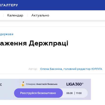
ХГАЛТЕРУ
Календар
Актуально
 держави
важення Держпраці
Автор:
Олена Баконіна, головний редактор ЮРЛІГА