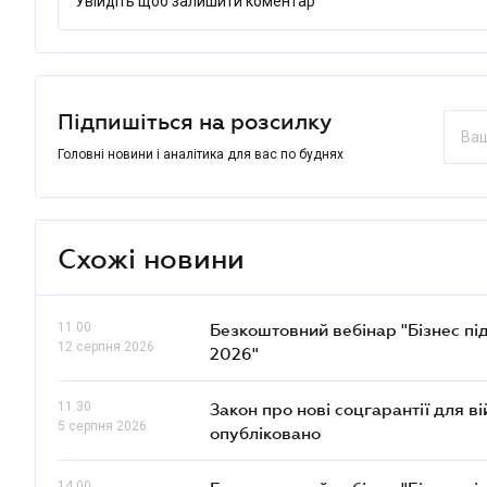
Увійдіть щоб залишити коментар
Підпишіться на розсилку
Головні новини і аналітика для вас по буднях
Схожі новини
11.00
Безкоштовний вебінар "Бізнес під
12 серпня 2026
2026"
11.30
Закон про нові соцгарантії для в
5 серпня 2026
опубліковано
14.00