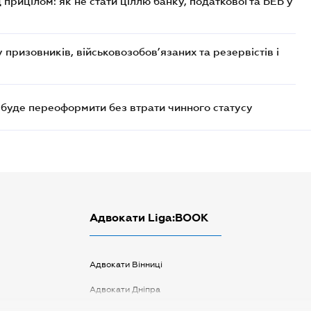
 прицілом: як не стати ціллю банку, податкової та БЕБ у
призовників, військовозобов’язаних та резервістів і
а буде переоформити без втрати чинного статусу
Адвокати Liga:BOOK
Адвокати Вінниці
Адвокати Дніпра