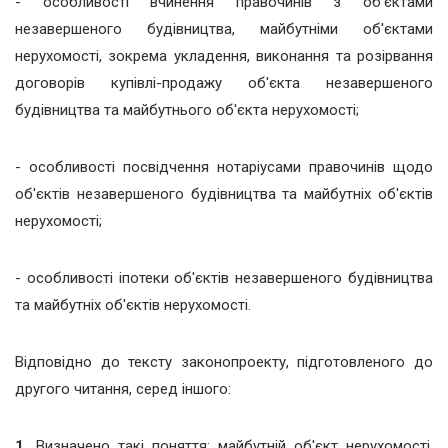
- особливості вчинення правочинів з об'єктами
незавершеного будівництва, майбутніми об'єктами
нерухомості, зокрема укладення, виконання та розірвання
договорів купівлі-продажу об'єкта незавершеного
будівництва та майбутнього об'єкта нерухомості;
- особливості посвідчення нотаріусами правочинів щодо
об'єктів незавершеного будівництва та майбутніх об'єктів
нерухомості;
- особливості іпотеки об'єктів незавершеного будівництва
та майбутніх об'єктів нерухомості.
Відповідно до тексту законопроекту, підготовленого до
другого читання, серед іншого:
1.
Визначено такі поняття: майбутній об'єкт нерухомості,