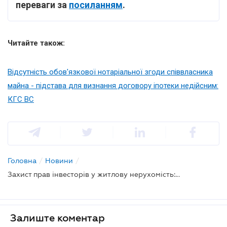
переваги за
посиланням
.
Читайте також:
Відсутність обов'язкової нотаріальної згоди співвласника
майна - підстава для визнання договору іпотеки недійсним:
КГС ВС
Головна
/
Новини
/
Захист прав інвесторів у житлову нерухомість: аналіз Закону від НПУ
Залиште коментар