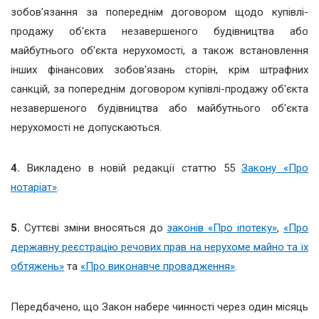
зобов'язання за попереднім договором щодо купівлі-
продажу об'єкта незавершеного будівництва або
майбутнього об'єкта нерухомості, а також встановлення
інших фінансових зобов'язань сторін, крім штрафних
санкцій, за попереднім договором купівлі-продажу об'єкта
незавершеного будівництва або майбутнього об'єкта
нерухомості не допускаються.
4.
Викладено в новій редакції статтю 55
Закону «Про
нотаріат»
.
5.
Суттєві зміни вносяться до
законів «Про іпотеку»
,
«Про
державну реєстрацію речових прав на нерухоме майно та їх
обтяжень»
та
«Про виконавче провадження»
.
Передбачено, що Закон набере чинності через один місяць