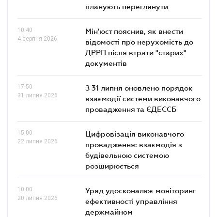
планують переглянути
10.40
Мін'юст пояснив, як внести
4 серпня 2026
відомості про нерухомість до
ДРРП після втрати "старих"
документів
17.50
З 31 липня оновлено порядок
31 липня 2026
взаємодії системи виконавчого
провадження та ЄДЕССБ
15.00
Цифровізація виконавчого
22 липня 2026
провадження: взаємодія з
будівельною системою
розширюється
10.00
Уряд удосконалює моніторинг
20 липня 2026
ефективності управління
держмайном