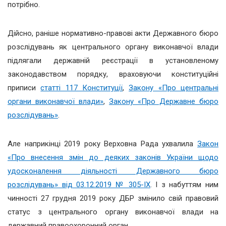
потрібно.
Дійсно, раніше нормативно-правові акти Державного бюро
розслідувань як центрального органу виконавчої влади
підлягали державній реєстрації в установленому
законодавством порядку, враховуючи конституційні
приписи
статті 117 Конституції
,
Закону «Про центральні
органи виконавчої влади»
,
Закону «Про Державне бюро
розслідувань»
.
Але наприкінці 2019 року Верховна Рада ухвалила
Закон
«Про внесення змін до деяких законів України щодо
удосконалення діяльності Державного бюро
розслідувань» від 03.12.2019 № 305-ІХ
. І з набуттям ним
чинності 27 грудня 2019 року ДБР змінило свій правовий
статус з центрального органу виконавчої влади на
державний правоохоронний орган.