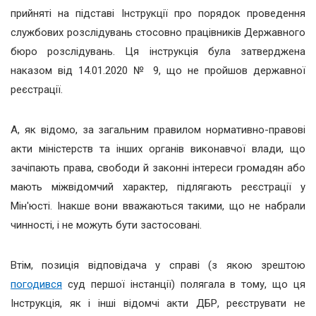
прийняті на підставі Інструкції про порядок проведення
службових розслідувань стосовно працівників Державного
бюро розслідувань. Ця інструкція була затверджена
наказом від 14.01.2020 № 9, що не пройшов державної
реєстрації.
А, як відомо, за загальним правилом нормативно-правові
акти міністерств та інших органів виконавчої влади, що
зачіпають права, свободи й законні інтереси громадян або
мають міжвідомчий характер, підлягають реєстрації у
Мін'юсті. Інакше вони вважаються такими, що не набрали
чинності, і не можуть бути застосовані.
Втім, позиція відповідача у справі (з якою зрештою
погодився
суд першої інстанції) полягала в тому, що ця
Інструкція, як і інші відомчі акти ДБР, реєструвати не