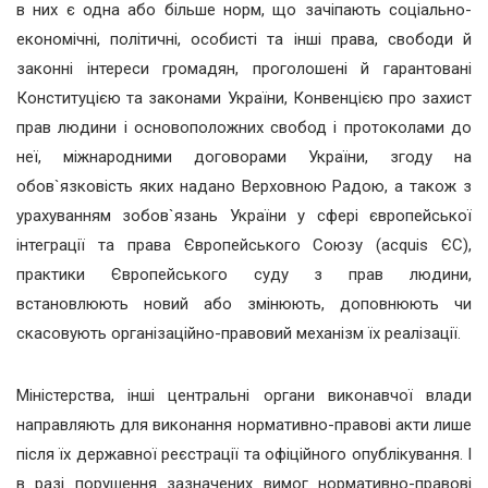
в них є одна або більше норм, що зачіпають соціально-
економічні, політичні, особисті та інші права, свободи й
законні інтереси громадян, проголошені й гарантовані
Конституцією та законами України, Конвенцією про захист
прав людини і основоположних свобод і протоколами до
неї, міжнародними договорами України, згоду на
обов`язковість яких надано Верховною Радою, а також з
урахуванням зобов`язань України у сфері європейської
інтеграції та права Європейського Союзу (acquis ЄС),
практики Європейського суду з прав людини,
встановлюють новий або змінюють, доповнюють чи
скасовують організаційно-правовий механізм їх реалізації.
Міністерства, інші центральні органи виконавчої влади
направляють для виконання нормативно-правові акти лише
після їх державної реєстрації та офіційного опублікування. І
в разі порушення зазначених вимог нормативно-правові