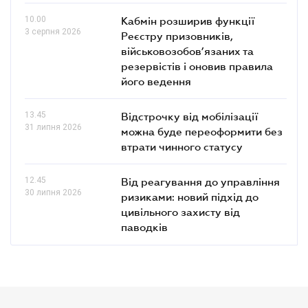
10.00
Кабмін розширив функції
3 серпня 2026
Реєстру призовників,
військовозобов’язаних та
резервістів і оновив правила
його ведення
13.45
Відстрочку від мобілізації
31 липня 2026
можна буде переоформити без
втрати чинного статусу
12.45
Від реагування до управління
30 липня 2026
ризиками: новий підхід до
цивільного захисту від
паводків