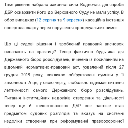
Таке рішення набрало законної сили. Водночас, дві спроби
ДБР оскаржити його до Верховного Суду не мали успіху. В
обох випадках (
12 серпня
та
9 вересня
) касаційна інстанція
повертала скаргу через порушення процесуальних вимог.
Що ці судові рішення і зроблений правовий висновок
означають на практиці? Тепер фактично будь-яка дія
Державного бюро розслідувань, вчинена із посиланням на
відомчий нормативно-правовий акт, ухвалений після 27
грудня 2019 року, викликає обґрунтовані сумніви у її
законності. А це, у свою чергу, глобально піднімає питання
легітимності самого Державного бюро розслідувань.
Питання інституційних недоліків створення та діяльності
тепер ще й «неюстованого» ДБР все частіше стає
предметом судових розглядів та вказує на системні
недоліки створення при реформуванні правоохоронної