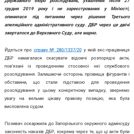
Державного бюро розслідувань, ухвалених після 27
грудня 2019 року і не зареєстрованих у Мін'юсті,
опинилася під питанням через рішення Третього
апеляційного адміністративного суду. ДБР через це двічі
зверталося до Верховного Суду, але марно.
Йдеться про
справу № 280/1337/20
у якій екс-працівниця
ДБР намагалася скасувати відомчі розпорядчі акти,
пов'язані із проведенням стосовної неї службового
розслідування. Залишаючи осторонь прізвища фігурантів і
обставини, що стали підставою для проведення
розслідування у цьому конкретному випадку, звернемо
увагу на вельми цікаву правову позицію, яка була
висловлена судом.
Позивач оскаржила до Запорізького окружного адмінсуду
законність наказів ДБР, зокрема через те, що ці акти були