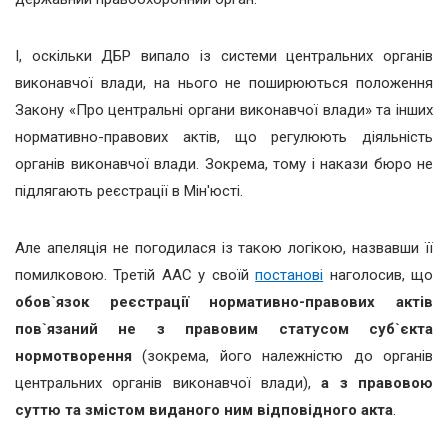
І, оскільки ДБР випало із системи центральних органів
виконавчої влади, на нього не поширюються положення
Закону «Про центральні органи виконавчої влади» та інших
нормативно-правових актів, що регулюють діяльність
органів виконавчої влади. Зокрема, тому і накази бюро не
підлягають реєстрації в Мін'юсті.
Але апеляція не погодилася із такою логікою, назвавши її
помилковою. Третій ААС у своїй
постанові
наголосив, що
обов`язок реєстрації нормативно-правових актів
пов`язаний не з правовим статусом суб`єкта
нормотворення
(зокрема, його належністю до органів
центральних органів виконавчої влади),
а з правовою
суттю та змістом виданого ним відповідного акта
.