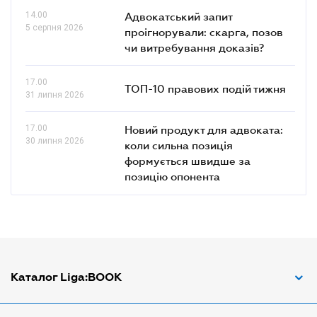
14.00
Адвокатський запит
5 серпня 2026
проігнорували: скарга, позов
чи витребування доказів?
17.00
ТОП-10 правових подій тижня
31 липня 2026
17.00
Новий продукт для адвоката:
30 липня 2026
коли сильна позиція
формується швидше за
позицію опонента
Каталог Liga:BOOK
Адвокат з трудових спорів