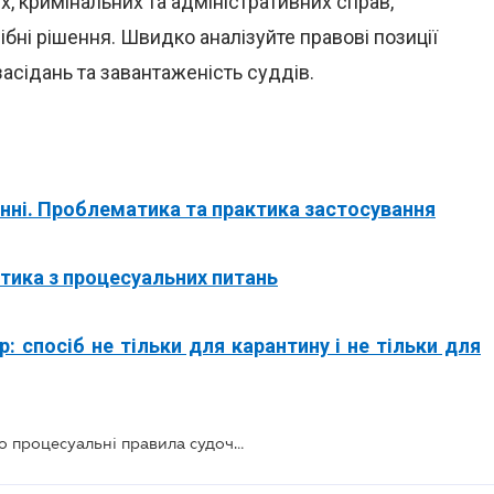
х, кримінальних та адміністративних справ,
бні рішення. Швидко аналізуйте правові позиції
асідань та завантаженість суддів.
нні. Проблематика та практика застосування
ктика з процесуальних питань
р: спосіб не тільки для карантину і не тільки для
Опубліковано Закон, яким змінено процесуальні правила судочинства