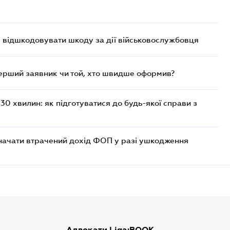
є відшкодовувати шкоду за дії військовослужбовця
перший заявник чи той, хто швидше оформив?
30 хвилин: як підготуватися до будь-якої справи з
значати втрачений дохід ФОП у разі ушкодження
Адвокати Liga:BOOK