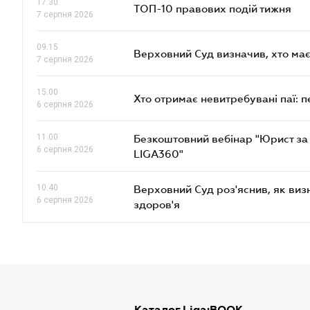
17.30
ТОП-10 правових подій тижня
7 серпня 2026
09.15
Верховний Суд визначив, хто ма
7 серпня 2026
15.00
Хто отримає невитребувані паї: 
6 серпня 2026
11.00
Безкоштовний вебінар "Юрист за 
6 серпня 2026
LIGA360"
10.40
Верховний Суд роз'яснив, як ви
6 серпня 2026
здоров'я
Каталог Liga:BOOK