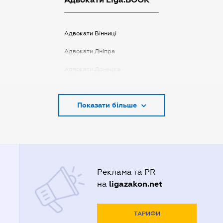
Адвокати Вінниці
Адвокати Дніпра
Адвокати Донецка
Адвокати Запоріжжя
Показати більше
Адвокати Києва
Адвокати Луцька
Адвокати Львова
Адвокати Одеси
Реклама та PR
Адвокати Полтави
ligazakon.net
на
Адвокати Харькова
Адвокаты Кривого Рогу
ТАРИФИ