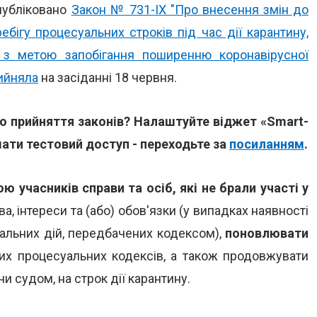
опубліковано
Закон № 731-IX "Про внесення змін до
бігу процесуальних строків під час дії карантину,
и з метою запобігання поширенню коронавірусної
ийняла
на засіданні 18 червня.
 прийняття законів? Налаштуйте віджет «Smart-
ати тестовий доступ - переходьте за
посиланням
.
ю учасників справи та осіб, які не брали участі у
ва, інтереси та (або) обов'язки (у випадках наявності
уальних дій, передбачених кодексом),
поновлювати
них процесуальних кодексів, а також продовжувати
и судом, на строк дії карантину.