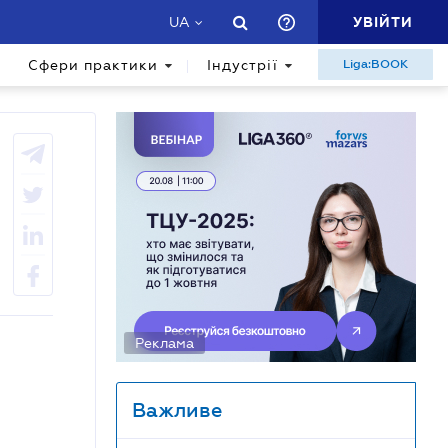
УВІЙТИ
UA
Сфери практики
Індустрії
Liga:BOOK
Реклама
Важливе