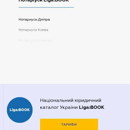
Нотариуси Дніпра
Нотариуси Києва
Нотаріуси Донецка
Нотаріуси Запоріжжя
Нотаріуси Одеси
Нотаріуси Полтави
Нотаріуси Харкова
Нотаріуси Херсона
Національний юридичний
Liga:BOOK
каталог України
ТАРИФИ