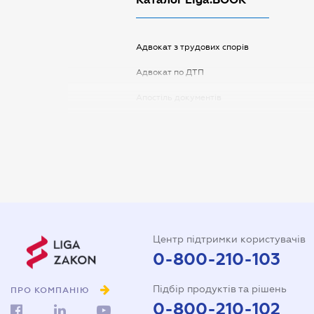
Адвокат з трудових спорів
Адвокат по ДТП
Апостіль документів
Арбітражний керуючий
Аудитор
Витяг з ЄДР
Державна реєстрація
Довідка про сімейний стан
Центр підтримки користувачів
Довіреність на автомобіль
0-800-210-103
Довіреність на представлення
Підбір продуктів та рішень
інтересів в суді
ПРО КОМПАНІЮ
0-800-210-102