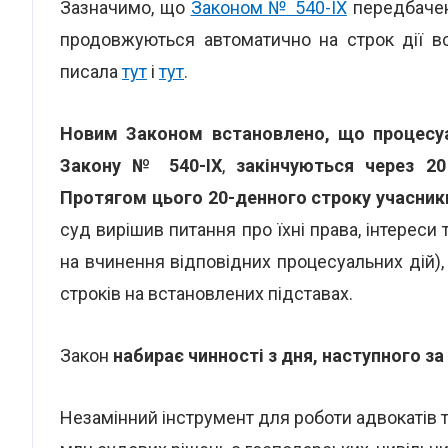
Зазначимо, що
Законом № 540-IX
передбачен
продовжуються автоматично на строк дії в
писала
тут
і
тут
.
Новим Законом встановлено, що процесуал
Закону № 540-IX
,
закінчуються через 2
Протягом цього 20-денного строку учасник
суд вирішив питання про їхні права, інтереси 
на вчинення відповідних процесуальних дій)
строків на встановлених підставах.
Закон
набирає чинності з дня, наступного за
Незамінний інструмент для роботи адвокатів 