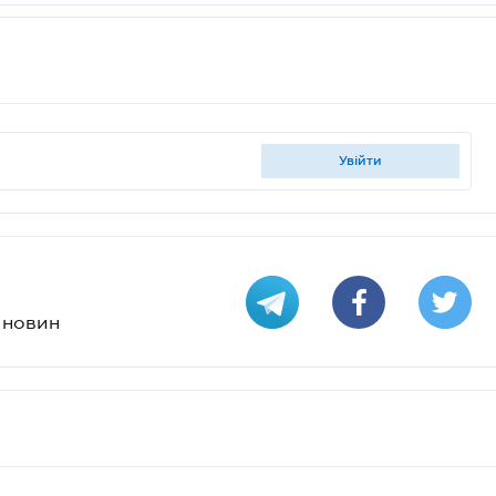
увійти
х новин