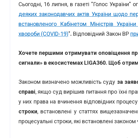
Сьогодні, 16 липня, в газеті "Голос України" 
деяких законодавчих актів України щодо пере
встановленого Кабінетом Міністрів Україн
хвороби (COVID-19)
"
.
Відповідний Закон ВР
пр
Хочете першими отримувати оповіщення про
сигнали» в екосистемах LIGA360. Щоб отрим
Законом визначено можливість суду
за заяво
справі
, якщо суд вирішив питання про їхні пра
у них права на вчинення відповідних процес
строки
, встановлені у статтях вищезазначе
процесуальні строки, які встановлені законом ч