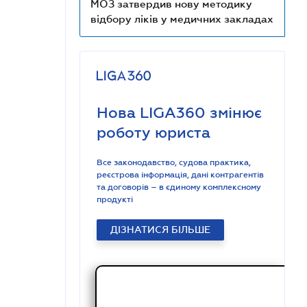
МОЗ затвердив нову методику
відбору ліків у медичних закладах
Нова LIGA360 змінює
роботу юриста
Все законодавство, судова практика,
реєстрова інформація, дані контрагентів
та договорів – в єдиному комплексному
продукті
ДІЗНАТИСЯ БІЛЬШЕ