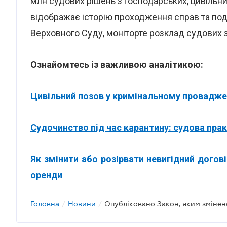
млн судових рішень з господарських, цивільни
відображає історію проходження справ та поді
Верховного Суду, моніторте розклад судових з
Ознайомтесь із важливою аналітикою:
Цивільний позов у кримінальному провадже
Судочинство під час карантину: судова пра
Як змінити або розірвати невигідний догові
оренди
Головна
/
Новини
/