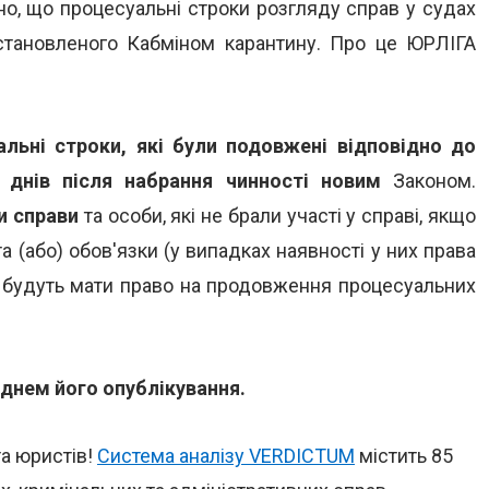
о, що процесуальні строки розгляду справ у судах
становленого Кабміном карантину. Про це ЮРЛІГА
ьні строки, які були подовжені відповідно до
0 днів після набрання чинності новим
Законом.
и справи
та особи, які не брали участі у справі, якщо
та (або) обов'язки (у випадках наявності у них права
, будуть мати право на продовження процесуальних
 днем його опублікування.
та юристів!
Система аналізу VERDICTUM
містить 85