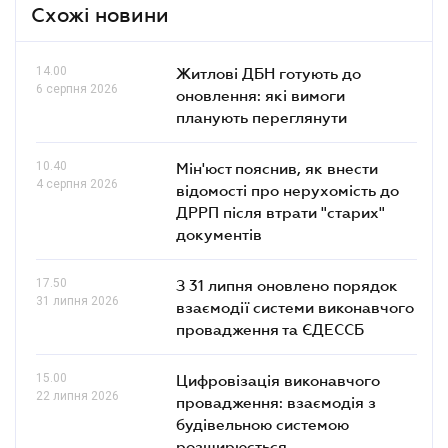
Схожі новини
14.00
Житлові ДБН готують до
6 серпня 2026
оновлення: які вимоги
планують переглянути
10.40
Мін'юст пояснив, як внести
4 серпня 2026
відомості про нерухомість до
ДРРП після втрати "старих"
документів
17.50
З 31 липня оновлено порядок
31 липня 2026
взаємодії системи виконавчого
провадження та ЄДЕССБ
15.00
Цифровізація виконавчого
22 липня 2026
провадження: взаємодія з
будівельною системою
розширюється