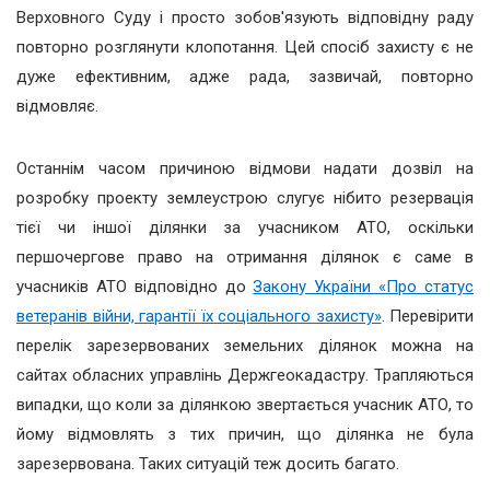
Верховного Суду і просто зобов'язують відповідну раду
повторно розглянути клопотання. Цей спосіб захисту є не
дуже ефективним, адже рада, зазвичай, повторно
відмовляє.
Останнім часом причиною відмови надати дозвіл на
розробку проекту землеустрою слугує нібито резервація
тієї чи іншої ділянки за учасником АТО, оскільки
першочергове право на отримання ділянок є саме в
учасників АТО відповідно до
Закону України «Про статус
ветеранів війни, гарантії їх соціального захисту»
. Перевірити
перелік зарезервованих земельних ділянок можна на
сайтах обласних управлінь Держгеокадастру. Трапляються
випадки, що коли за ділянкою звертається учасник АТО, то
йому відмовлять з тих причин, що ділянка не була
зарезервована. Таких ситуацій теж досить багато.