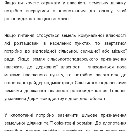
Якщо ви хочете отримати у власність земельну ділянку,
потрібно звернутися з клопотанням до органу, який
розпоряджається цією землею.
Якщо питання стосується земель комунальної власності,
які розташовані в населених пунктах, то звертатися
потрібно до відповідної сільської, селищної або міської
ради. Якщо земля сільськогосподарського призначення
належить до державної власності і знаходиться поза
межами населеного пункту, то потрібно звертатися до
відповідної райдержадміністрації. Сільськогосподарськими
землями державної власності розпоряджається Головне
управління Держгеокадастру відповідної області.
У клопотанні потрібно зазначити цільове призначення
земельної ділянки та її орієнтовні розміри. До клопотання
потрібно додати графічні матеріали, на яких зазначити