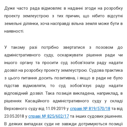
Дуже часто рада відмовляє в наданні згоди на розробку
проекту землеустрою з тих причин, що нібито відсутні
земельні ділянки, хоча насправді вільна земля може бути в
наявності.
У такому разі потрібно звертатися з позовом до
адміністративного суду, оскаржувати рішення ради чи
іншого органу та просити суд зобов'язати раду надати
дозвіл на розробку проекту землеустрою. Судова практика
з цього питання досить позитивна, і якщо в ради не було
підстав відмовляти, то суд зобов'язує раду надати
відповідний дозвіл. Така позиція викладена, наприклад, в
рішеннях Касаційного адміністративного суду у складі
Верховного суду від 11.09.2019 у
справі № 819/570/18
та від
23.05.2018 у
справі № 825/602/17
та інших судових рішеннях.
В деяких випадках суди не завжди дотримуються позиції