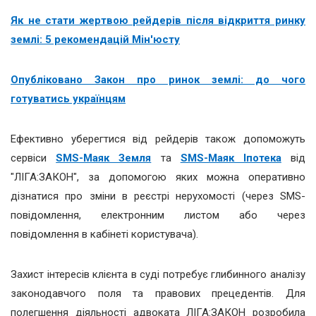
Як не стати жертвою рейдерів після відкриття ринку
землі: 5 рекомендацій Мін'юсту
Опубліковано Закон про ринок землі: до чого
готуватись українцям
Ефективно уберегтися від рейдерів також допоможуть
сервіси
SMS-Маяк Земля
та
SMS-Маяк Іпотека
від
"ЛІГА:ЗАКОН", за допомогою яких можна оперативно
дізнатися про зміни в реєстрі нерухомості (через SMS-
повідомлення, електронним листом або через
повідомлення в кабінеті користувача).
Захист інтересів клієнта в суді потребує глибинного аналізу
законодавчого поля та правових прецедентів. Для
полегшення діяльності адвоката ЛІГА:ЗАКОН розробила