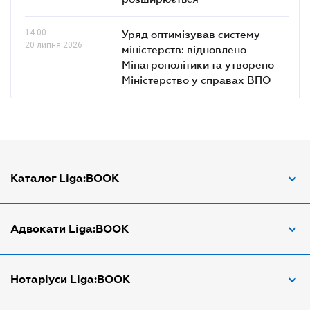
14.00
Уряд оптимізував систему
20 липня 2026
міністерств: відновлено
Мінагрополітики та утворено
Міністерство у справах ВПО
Каталог Liga:BOOK
Адвокат з трудових спорів
Адвокати Liga:BOOK
Адвокат по ДТП
Апостіль документів
Адвокати Вінниці
Нотаріуси Liga:BOOK
Арбітражний керуючий
Адвокати Дніпра