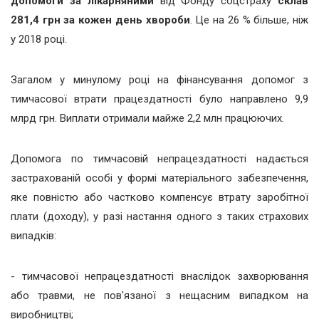
допомоги за лікарняними
від Фонду соцстраху
склав
281,4 грн за кожен день хвороби
. Це на 26 % більше, ніж
у 2018 році.
Загалом у минулому році на фінансування допомог з
тимчасової втрати працездатності було направлено 9,9
млрд грн. Виплати отримали майже 2,2 млн працюючих.
Допомога по тимчасовій непрацездатності надається
застрахованій особі у формі матеріального забезпечення,
яке повністю або частково компенсує втрату заробітної
плати (доходу), у разі настання одного з таких страхових
випадків:
- тимчасової непрацездатності внаслідок захворювання
або травми, не пов'язаної з нещасним випадком на
виробництві;