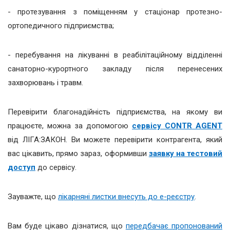
- протезування з поміщенням у стаціонар протезно-
ортопедичного підприємства;
- перебування на лікуванні в реабілітаційному відділенні
санаторно-курортного закладу після перенесених
захворювань і травм.
Перевірити благонадійність підприємства, на якому ви
працюєте, можна за допомогою
сервісу CONTR AGENT
від ЛІГА:ЗАКОН. Ви можете перевірити контрагента, який
вас цікавить, прямо зараз, оформивши
заявку на тестовий
доступ
до сервісу.
Зауважте, що
лікарняні листки внесуть до е-реєстру
.
Вам буде цікаво дізнатися, що
передбачає пропонований