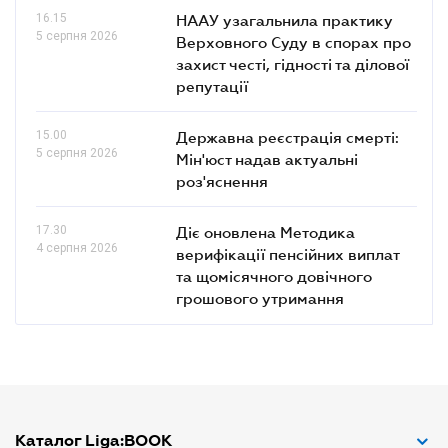
16.15
НААУ узагальнила практику
5 серпня 2026
Верховного Суду в спорах про
захист честі, гідності та ділової
репутації
15.00
Державна реєстрація смерті:
5 серпня 2026
Мін'юст надав актуальні
роз'яснення
17.30
Діє оновлена Методика
4 серпня 2026
верифікації пенсійних виплат
та щомісячного довічного
грошового утримання
Каталог Liga:BOOK