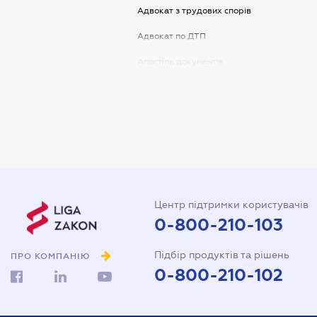
Адвокат з трудових спорів
Адвокат по ДТП
Апостіль документів
Арбітражний керуючий
Аудитор
Витяг з ЄДР
Державна реєстрація
Довідка про сімейний стан
Центр підтримки користувачів
Довіреність на автомобіль
0-800-210-103
Довіреність на представлення
Підбір продуктів та рішень
інтересів в суді
ПРО КОМПАНІЮ
0-800-210-102
Довіреність на реєстрацію
юридичної особи