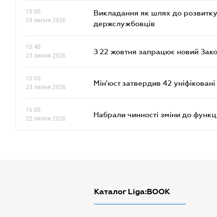
15.00
Викладання як шлях до розвитку
29 липня 2026
держслужбовців
10.40
З 22 жовтня запрацює новий Зако
23 липня 2026
10.00
Мін'юст затвердив 42 уніфікован
23 липня 2026
16.00
Набрали чинності зміни до функц
22 липня 2026
Каталог Liga:BOOK