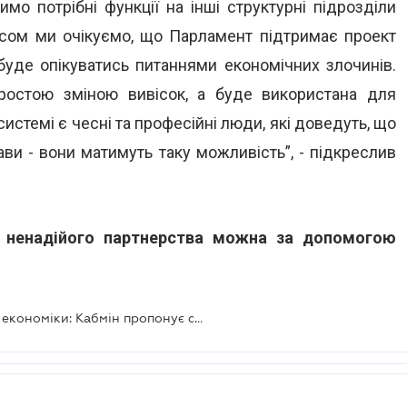
имо потрібні функції на інші структурні підрозділи
часом ми очікуємо, що Парламент підтримає проект
буде опікуватись питаннями економічних злочинів.
ростою зміною вивісок, а буде використана для
истемі є чесні та професійні люди, які доведуть, що
ави - вони матимуть таку можливість”, - підкреслив
д ненадійого партнерства можна за допомогою
Ліквідовано Департамент захисту економіки: Кабмін пропонує створити новий орган