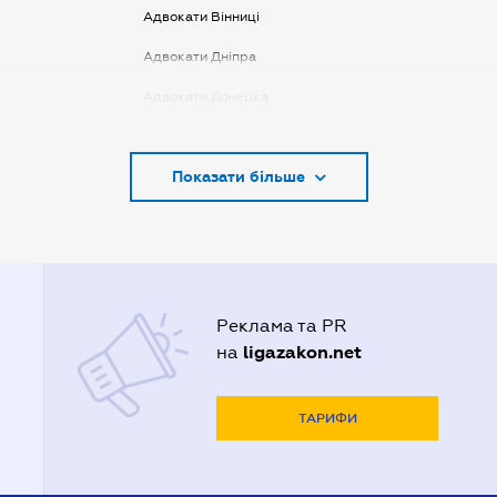
Адвокати Вінниці
Адвокати Дніпра
Адвокати Донецка
Адвокати Запоріжжя
Показати більше
Адвокати Києва
Адвокати Луцька
Адвокати Львова
Адвокати Одеси
Реклама та PR
Адвокати Полтави
ligazakon.net
на
Адвокати Харькова
Адвокаты Кривого Рогу
ТАРИФИ