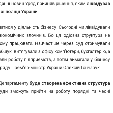
іданні новий Уряд прийняв рішення, яким
ліквідував
ї поліції України
.
атися у діяльність бізнесу! Сьогодні ми ліквідували
кономічних злочинів. Бо ця одіозна структура не
йому працювати. Найчастіше через суд отримували
бшук: витягували з офісу комп'ютери, бухгалтерію, а
вали роботу підприємств, а потім вимагали у бізнесу
Уряду Прем'єр-міністр України Олексій Гончарук.
 Департаменту
буде
створена ефективна структура
куди зможуть прийти на роботу порядні та чесні