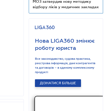
МОЗ затвердив нову методику
відбору ліків у медичних закладах
Нова LIGA360 змінює
роботу юриста
Все законодавство, судова практика,
реєстрова інформація, дані контрагентів
та договорів – в єдиному комплексному
продукті
ДІЗНАТИСЯ БІЛЬШЕ