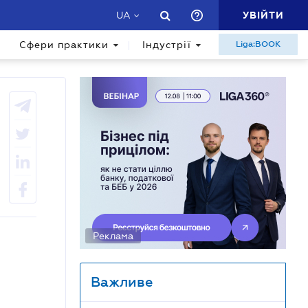
УВІЙТИ
UA
Сфери практики
Індустрії
Liga:BOOK
Реклама
Важливе