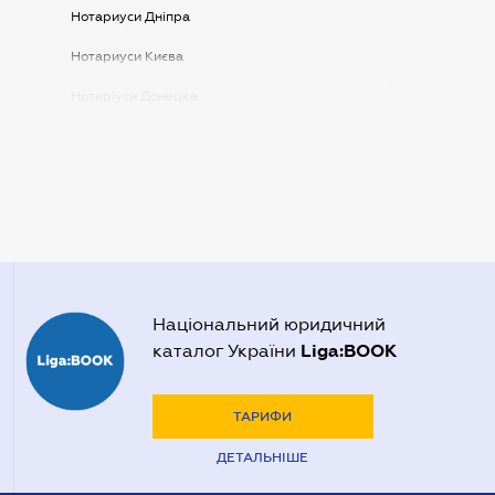
Нотариуси Дніпра
Нотариуси Києва
Нотаріуси Донецка
Нотаріуси Запоріжжя
Нотаріуси Одеси
Нотаріуси Полтави
Нотаріуси Харкова
Нотаріуси Херсона
Національний юридичний
Liga:BOOK
каталог України
ТАРИФИ
ДЕТАЛЬНІШЕ