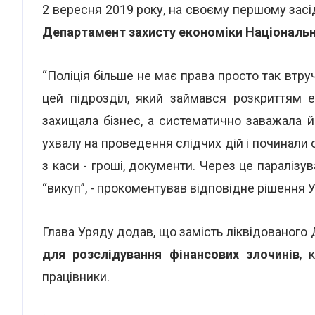
2 вересня 2019 року, на своєму першому зас
Департамент захисту економіки Національно
“Поліція більше не має права просто так втруч
цей підрозділ, який займався розкриттям е
захищала бізнес, а систематично заважала 
ухвалу на проведення слідчих дій і починали о
з каси - гроші, документи. Через це паралізу
“викуп”, - прокоментував відповідне рішення 
Глава Уряду додав, що замість ліквідованого
для розслідування фінансових злочинів
, 
працівники.